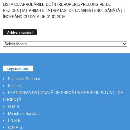
LISTA CU APROBĂRILE DE ÎNTRERUPERE/PRELUNGIRE DE
REZIDENȚIAT PRIMITE LA DSP IAȘI DE LA MINISTERUL SĂNĂTĂȚII
ÎNCEPÂND CU DATA DE 01.01.2016
Arhiva
anunturi
Arhiva anunturi
Legaturi utile
Facebook Dsp Iasi
Infocons
PLATFORMA NAȚIONALĂ DE PREGĂTIRE PENTRU SITUAȚII DE
URGENȚĂ
O.M.S
Ministerul Sanatatii
I.N.S.P.
C.N.A.S.