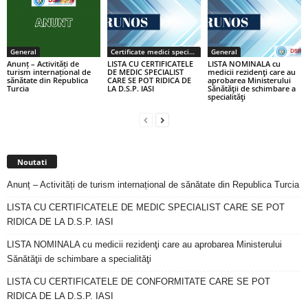
General
Certificate medici specialiști / primari
General
Anunț – Activități de
LISTA CU CERTIFICATELE
LISTA NOMINALA cu
turism internațional de
DE MEDIC SPECIALIST
medicii rezidenţi care au
sănătate din Republica
CARE SE POT RIDICA DE
aprobarea Ministerului
Turcia
LA D.S.P. IASI
Sănătăţii de schimbare a
specialităţi
Noutati
Anunț – Activități de turism internațional de sănătate din Republica Turcia
LISTA CU CERTIFICATELE DE MEDIC SPECIALIST CARE SE POT
RIDICA DE LA D.S.P. IASI
LISTA NOMINALA cu medicii rezidenţi care au aprobarea Ministerului
Sănătăţii de schimbare a specialităţi
LISTA CU CERTIFICATELE DE CONFORMITATE CARE SE POT
RIDICA DE LA D.S.P. IASI