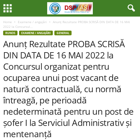
Home
Examene / angajări
Anunț Rezultate PROBA SCRISĂ DIN DATA DE 16 MAI
2022 la Concursul...
RUNOS
EXAMENE / ANGAJĂRI
GENERAL
Anunț Rezultate PROBA SCRISĂ
DIN DATA DE 16 MAI 2022 la
Concursul organizat pentru
ocuparea unui post vacant de
natură contractuală, cu normă
întreagă, pe perioadă
nedeterminată pentru un post de
șofer I la Serviciul Administrativ și
mentenanță