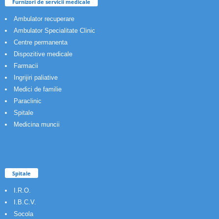
Furnizori de servicii medicale
Ambulator recuperare
Ambulator Specialitate Clinic
Centre permanenta
Dispozitive medicale
Farmacii
Ingrijiri paliative
Medici de familie
Paraclinic
Spitale
Medicina muncii
Spitale
I.R.O.
I.B.C.V.
Socola