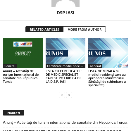
DSP IASI
RELATED ARTICLES
MORE FROM AUTHOR
General
Certificate medici specialiști / primari
General
Anunț – Activități de
LISTA CU CERTIFICATELE
LISTA NOMINALA cu
turism internațional de
DE MEDIC SPECIALIST
medicii rezidenţi care au
sănătate din Republica
CARE SE POT RIDICA DE
aprobarea Ministerului
Turcia
LA D.S.P. IASI
Sănătăţii de schimbare a
specialităţi
Noutati
Anunț – Activități de turism internațional de sănătate din Republica Turcia