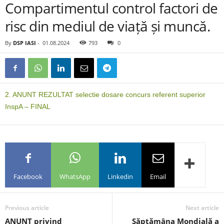
Compartimentul control factori de
risc din mediul de viață și muncă.
By
DSP IASI
-
01.08.2024
793
0
2. ANUNT REZULTAT selectie dosare concurs referent superior
InspA – FINAL
Facebook
WhatsApp
Linkedin
Email
Previous article
Next article
ANUNT privind
Săptămâna Mondială a