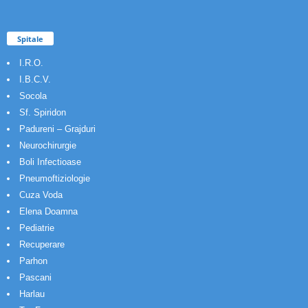
Spitale
I.R.O.
I.B.C.V.
Socola
Sf. Spiridon
Padureni – Grajduri
Neurochirurgie
Boli Infectioase
Pneumoftiziologie
Cuza Voda
Elena Doamna
Pediatrie
Recuperare
Parhon
Pascani
Harlau