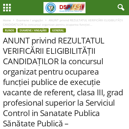
Home
Examene / angajări
ANUNT privind REZULTATUL VERIFICĂRII ELIGIBILITĂȚII
CANDIDAȚILOR la concursul organizat pentru ocuparea funcției...
RUNOS
EXAMENE / ANGAJĂRI
GENERAL
ANUNT privind REZULTATUL
VERIFICĂRII ELIGIBILITĂȚII
CANDIDAȚILOR la concursul
organizat pentru ocuparea
funcției publice de execuție
vacante de referent, clasa III, grad
profesional superior la Serviciul
Control in Sanatate Publica
Sănătate Publică –