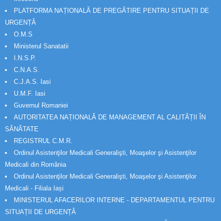
PLATFORMA NAȚIONALĂ DE PREGĂTIRE PENTRU SITUAȚII DE
URGENȚĂ
O.M.S
Ministerul Sanatatii
I.N.S.P.
C.N.A.S.
C.J.A.S. Iasi
U.M.F. Iasi
Guvernul Romaniei
AUTORITATEA NAȚIONALĂ DE MANAGEMENT AL CALITĂȚII ÎN
SĂNĂTATE
REGISTRUL C.M.R.
Ordinul Asistenţilor Medicali Generalişti, Moaşelor şi Asistenţilor
Medicali din România
Ordinul Asistenţilor Medicali Generalişti, Moaşelor şi Asistenţilor
Medicali - Filiala Iași
MINISTERUL AFACERILOR INTERNE - DEPARTAMENTUL PENTRU
SITUAȚII DE URGENȚĂ