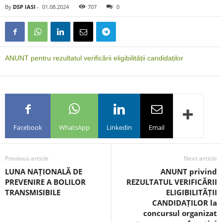
By
DSP IASI
-
01.08.2024
707
0
ANUNT pentru rezultatul verificării eligibilității candidaților
Facebook
WhatsApp
Linkedin
Email
Previous article
Next article
LUNA NAȚIONALĂ DE
ANUNT privind
PREVENIRE A BOLILOR
REZULTATUL VERIFICĂRII
TRANSMISIBILE
ELIGIBILITĂȚII
CANDIDAȚILOR la
concursul organizat