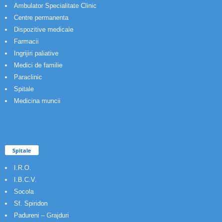
Ambulator Specialitate Clinic
Centre permanenta
Dispozitive medicale
Farmacii
Ingrijiri paliative
Medici de familie
Paraclinic
Spitale
Medicina muncii
Spitale
I.R.O.
I.B.C.V.
Socola
Sf. Spiridon
Padureni – Grajduri