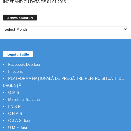
ÎNCEPÂND CU DATA DE 01.01.2016
Arhiva
anunturi
Arhiva anunturi
Legaturi utile
Facebook Dsp Iasi
Infocons
PLATFORMA NAȚIONALĂ DE PREGĂTIRE PENTRU SITUAȚII DE
URGENȚĂ
O.M.S
Ministerul Sanatatii
I.N.S.P.
C.N.A.S.
C.J.A.S. Iasi
U.M.F. Iasi