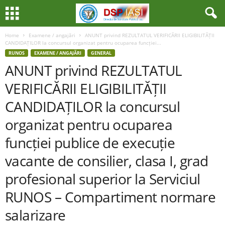
Home
Examene / angajări
ANUNT privind REZULTATUL VERIFICĂRII ELIGIBILITĂȚII
CANDIDAȚILOR la concursul organizat pentru ocuparea funcției...
RUNOS
EXAMENE / ANGAJĂRI
GENERAL
ANUNT privind REZULTATUL
VERIFICĂRII ELIGIBILITĂȚII
CANDIDAȚILOR la concursul
organizat pentru ocuparea
funcției publice de execuție
vacante de consilier, clasa I, grad
profesional superior la Serviciul
RUNOS – Compartiment normare
salarizare