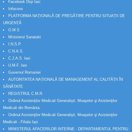
Facebook Dsp Iasi
Infocons
PLATFORMA NAȚIONALĂ DE PREGĂTIRE PENTRU SITUAȚII DE
URGENȚĂ
O.M.S
Ministerul Sanatatii
I.N.S.P.
C.N.A.S.
C.J.A.S. Iasi
U.M.F. Iasi
Guvernul Romaniei
AUTORITATEA NAȚIONALĂ DE MANAGEMENT AL CALITĂȚII ÎN
SĂNĂTATE
REGISTRUL C.M.R.
Ordinul Asistenţilor Medicali Generalişti, Moaşelor şi Asistenţilor
Medicali din România
Ordinul Asistenţilor Medicali Generalişti, Moaşelor şi Asistenţilor
Medicali - Filiala Iași
MINISTERUL AFACERILOR INTERNE - DEPARTAMENTUL PENTRU