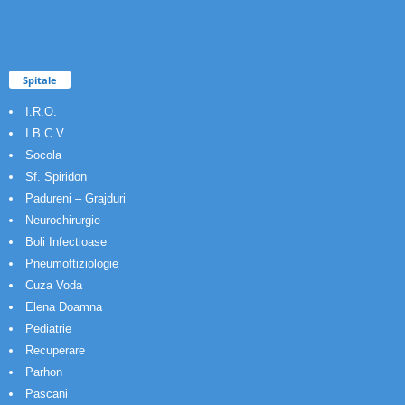
Spitale
I.R.O.
I.B.C.V.
Socola
Sf. Spiridon
Padureni – Grajduri
Neurochirurgie
Boli Infectioase
Pneumoftiziologie
Cuza Voda
Elena Doamna
Pediatrie
Recuperare
Parhon
Pascani