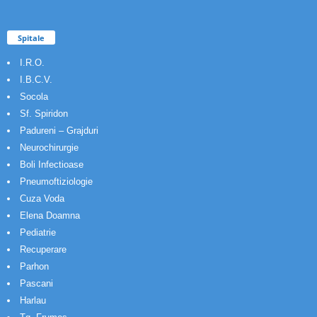
Spitale
I.R.O.
I.B.C.V.
Socola
Sf. Spiridon
Padureni – Grajduri
Neurochirurgie
Boli Infectioase
Pneumoftiziologie
Cuza Voda
Elena Doamna
Pediatrie
Recuperare
Parhon
Pascani
Harlau