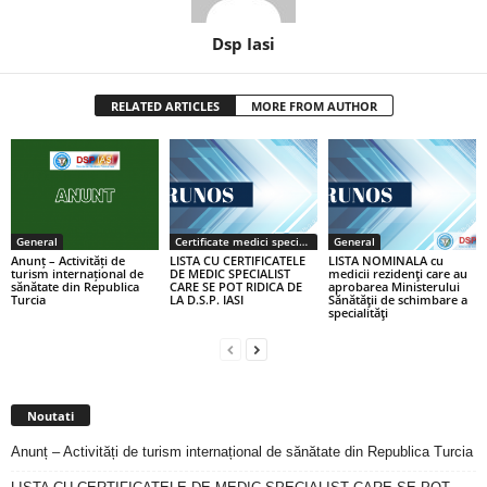
Dsp Iasi
RELATED ARTICLES
MORE FROM AUTHOR
General
Certificate medici specialiști / primari
General
Anunț – Activități de
LISTA CU CERTIFICATELE
LISTA NOMINALA cu
turism internațional de
DE MEDIC SPECIALIST
medicii rezidenţi care au
sănătate din Republica
CARE SE POT RIDICA DE
aprobarea Ministerului
Turcia
LA D.S.P. IASI
Sănătăţii de schimbare a
specialităţi
Noutati
Anunț – Activități de turism internațional de sănătate din Republica Turcia