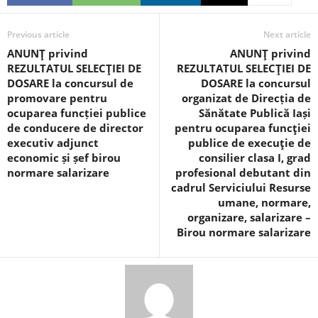
Previous article
Next article
ANUNŢ privind
ANUNŢ privind
REZULTATUL SELECŢIEI DE
REZULTATUL SELECŢIEI DE
DOSARE la concursul de
DOSARE la concursul
promovare pentru
organizat de Direcția de
ocuparea funcției publice
Sănătate Publică Iași
de conducere de director
pentru ocuparea funcţiei
executiv adjunct
publice de execuţie de
economic și șef birou
consilier clasa I, grad
normare salarizare
profesional debutant din
cadrul Serviciului Resurse
umane, normare,
organizare, salarizare –
Birou normare salarizare