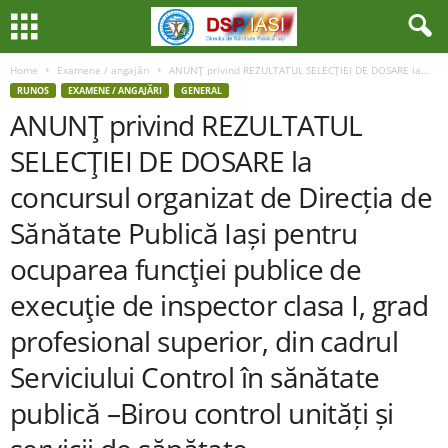
Home
Examene / angajări
ANUNŢ privind REZULTATUL SELECŢIEI DE DOSARE la...
RUNOS
EXAMENE / ANGAJĂRI
GENERAL
ANUNŢ privind REZULTATUL
SELECŢIEI DE DOSARE la
concursul organizat de Direcția de
Sănătate Publică Iași pentru
ocuparea funcţiei publice de
execuţie de inspector clasa I, grad
profesional superior, din cadrul
Serviciului Control în sănătate
publică –Birou control unități și