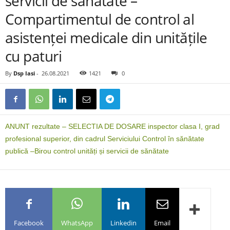
servicii de sănătate –
Compartimentul de control al
asistenței medicale din unitățile
cu paturi
By
Dsp Iasi
-
26.08.2021
1421
0
ANUNT rezultate – SELECTIA DE DOSARE inspector clasa I, grad
profesional superior, din cadrul Serviciului Control în sănătate
publică –Birou control unități și servicii de sănătate
Facebook
WhatsApp
Linkedin
Email