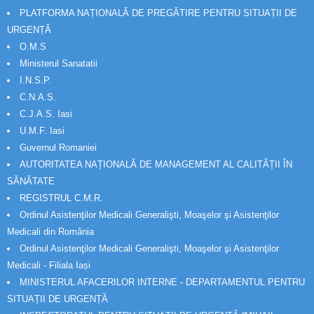
PLATFORMA NAȚIONALĂ DE PREGĂTIRE PENTRU SITUAȚII DE
URGENȚĂ
O.M.S
Ministerul Sanatatii
I.N.S.P.
C.N.A.S.
C.J.A.S. Iasi
U.M.F. Iasi
Guvernul Romaniei
AUTORITATEA NAȚIONALĂ DE MANAGEMENT AL CALITĂȚII ÎN
SĂNĂTATE
REGISTRUL C.M.R.
Ordinul Asistenţilor Medicali Generalişti, Moaşelor şi Asistenţilor
Medicali din România
Ordinul Asistenţilor Medicali Generalişti, Moaşelor şi Asistenţilor
Medicali - Filiala Iași
MINISTERUL AFACERILOR INTERNE - DEPARTAMENTUL PENTRU
SITUAȚII DE URGENȚĂ