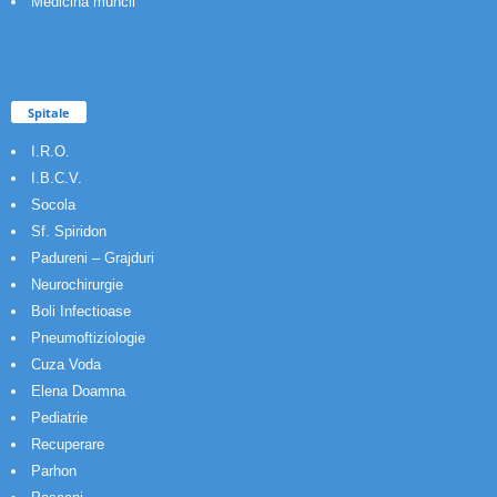
Medicina muncii
Spitale
I.R.O.
I.B.C.V.
Socola
Sf. Spiridon
Padureni – Grajduri
Neurochirurgie
Boli Infectioase
Pneumoftiziologie
Cuza Voda
Elena Doamna
Pediatrie
Recuperare
Parhon