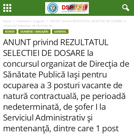
Home
Examene / angajări
ANUNT privind REZULTATUL SELECTIEI DE DOSARE la
concursul organizat de Direcţia de...
RUNOS
EXAMENE / ANGAJĂRI
GENERAL
ANUNT privind REZULTATUL
SELECTIEI DE DOSARE la
concursul organizat de Direcţia de
Sănătate Publică Iaşi pentru
ocuparea a 3 posturi vacante de
natură contractuală, pe perioadă
nedeterminată, de şofer I la
Serviciul Administrativ şi
mentenanţă, dintre care 1 post