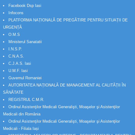
Facebook Dsp Iasi
Infocons
PLATFORMA NAȚIONALĂ DE PREGĂTIRE PENTRU SITUAȚII DE
URGENȚĂ
O.M.S
Ministerul Sanatatii
I.N.S.P.
C.N.A.S.
C.J.A.S. Iasi
U.M.F. Iasi
Guvernul Romaniei
AUTORITATEA NAȚIONALĂ DE MANAGEMENT AL CALITĂȚII ÎN
SĂNĂTATE
REGISTRUL C.M.R.
Ordinul Asistenţilor Medicali Generalişti, Moaşelor şi Asistenţilor
Medicali din România
Ordinul Asistenţilor Medicali Generalişti, Moaşelor şi Asistenţilor
Medicali - Filiala Iași