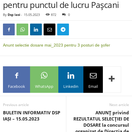
pentru punctul de lucru Paşcani
By
Dsp Iasi
-
15.05.2023
872
0
Anunt selectie dosare mai_2023 pentru 3 posturi de şofer
Facebook
WhatsApp
Linkedin
Email
Previous article
Next article
BULETIN INFORMATIV DSP
ANUNŢ privind
IAȘI – 15.05.2023
REZULTATUL SELECŢIEI DE
DOSARE la concursul
organizat de Direcția de