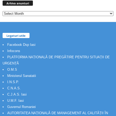
anunturi
Arhiva anunturi
Legaturi utile
Facebook Dsp Iasi
Infocons
PLATFORMA NAȚIONALĂ DE PREGĂTIRE PENTRU SITUAȚII DE
URGENȚĂ
O.M.S
Ministerul Sanatatii
I.N.S.P.
C.N.A.S.
C.J.A.S. Iasi
U.M.F. Iasi
Guvernul Romaniei
AUTORITATEA NAȚIONALĂ DE MANAGEMENT AL CALITĂȚII ÎN