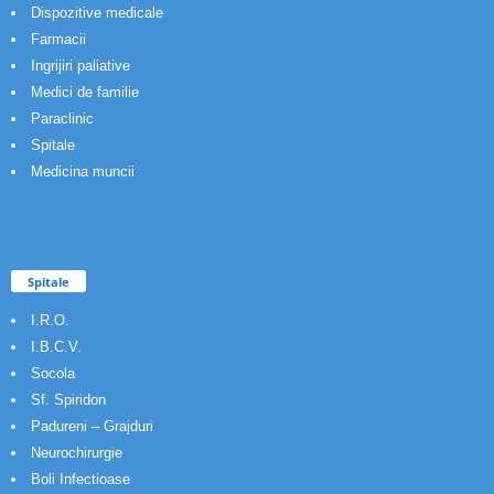
Dispozitive medicale
Farmacii
Ingrijiri paliative
Medici de familie
Paraclinic
Spitale
Medicina muncii
Spitale
I.R.O.
I.B.C.V.
Socola
Sf. Spiridon
Padureni – Grajduri
Neurochirurgie
Boli Infectioase