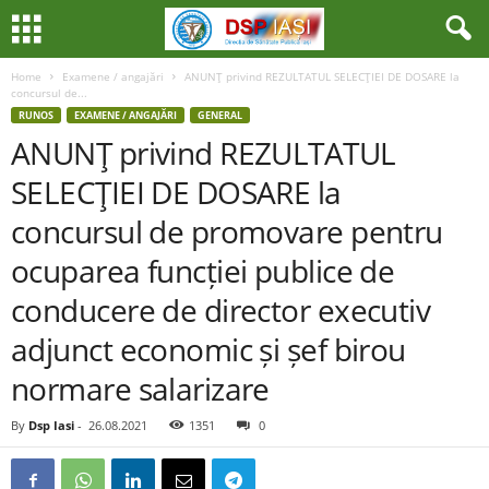
Home
Examene / angajări
ANUNŢ privind REZULTATUL SELECŢIEI DE DOSARE la
concursul de...
RUNOS
EXAMENE / ANGAJĂRI
GENERAL
ANUNŢ privind REZULTATUL
SELECŢIEI DE DOSARE la
concursul de promovare pentru
ocuparea funcției publice de
conducere de director executiv
adjunct economic și șef birou
normare salarizare
By
Dsp Iasi
-
26.08.2021
1351
0