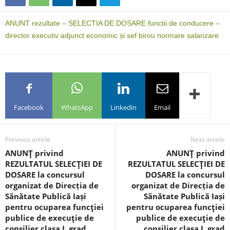
ANUNT rezultate – SELECTIA DE DOSARE functii de conducere –
director executiv adjunct economic și sef birou normare salarizare
Facebook
WhatsApp
Linkedin
Email
Previous article
Next article
ANUNŢ privind
ANUNŢ privind
REZULTATUL SELECŢIEI DE
REZULTATUL SELECŢIEI DE
DOSARE la concursul
DOSARE la concursul
organizat de Direcția de
organizat de Direcția de
Sănătate Publică Iași
Sănătate Publică Iași
pentru ocuparea funcţiei
pentru ocuparea funcţiei
publice de execuţie de
publice de execuţie de
consilier clasa I, grad
consilier clasa I, grad