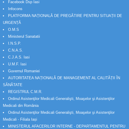
Facebook Dsp Iasi
Infocons
PLATFORMA NAȚIONALĂ DE PREGĂTIRE PENTRU SITUAȚII DE
URGENȚĂ
O.M.S
Ministerul Sanatatii
I.N.S.P.
C.N.A.S.
C.J.A.S. Iasi
U.M.F. Iasi
Guvernul Romaniei
AUTORITATEA NAȚIONALĂ DE MANAGEMENT AL CALITĂȚII ÎN
SĂNĂTATE
REGISTRUL C.M.R.
Ordinul Asistenţilor Medicali Generalişti, Moaşelor şi Asistenţilor
Medicali din România
Ordinul Asistenţilor Medicali Generalişti, Moaşelor şi Asistenţilor
Medicali - Filiala Iași
MINISTERUL AFACERILOR INTERNE - DEPARTAMENTUL PENTRU