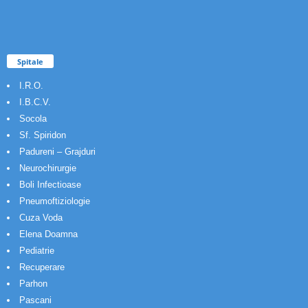
Spitale
I.R.O.
I.B.C.V.
Socola
Sf. Spiridon
Padureni – Grajduri
Neurochirurgie
Boli Infectioase
Pneumoftiziologie
Cuza Voda
Elena Doamna
Pediatrie
Recuperare
Parhon
Pascani