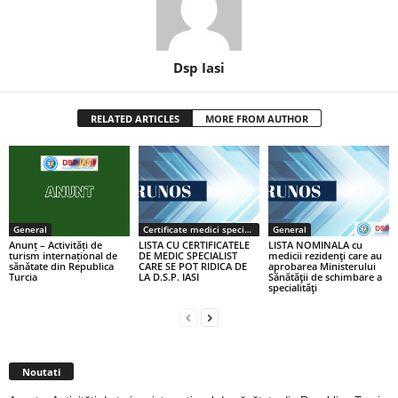
Dsp Iasi
RELATED ARTICLES
MORE FROM AUTHOR
General
Certificate medici specialiști / primari
General
Anunț – Activități de
LISTA CU CERTIFICATELE
LISTA NOMINALA cu
turism internațional de
DE MEDIC SPECIALIST
medicii rezidenţi care au
sănătate din Republica
CARE SE POT RIDICA DE
aprobarea Ministerului
Turcia
LA D.S.P. IASI
Sănătăţii de schimbare a
specialităţi
Noutati