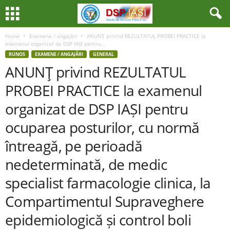
Home
Examene / angajări
ANUNŢ privind REZULTATUL PROBEI PRACTICE la
examenul organizat de DSP IAȘI pentru...
RUNOS
EXAMENE / ANGAJĂRI
GENERAL
ANUNŢ privind REZULTATUL
PROBEI PRACTICE la examenul
organizat de DSP IAȘI pentru
ocuparea posturilor, cu normă
întreagă, pe perioadă
nedeterminată, de medic
specialist farmacologie clinica, la
Compartimentul Supraveghere
epidemiologică și control boli