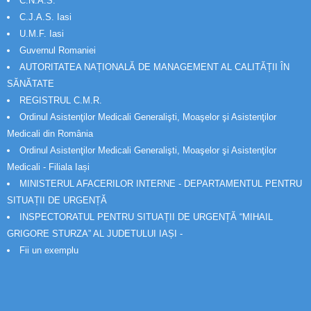
C.N.A.S.
C.J.A.S. Iasi
U.M.F. Iasi
Guvernul Romaniei
AUTORITATEA NAȚIONALĂ DE MANAGEMENT AL CALITĂȚII ÎN
SĂNĂTATE
REGISTRUL C.M.R.
Ordinul Asistenţilor Medicali Generalişti, Moaşelor şi Asistenţilor
Medicali din România
Ordinul Asistenţilor Medicali Generalişti, Moaşelor şi Asistenţilor
Medicali - Filiala Iași
MINISTERUL AFACERILOR INTERNE - DEPARTAMENTUL PENTRU
SITUAȚII DE URGENȚĂ
INSPECTORATUL PENTRU SITUAȚII DE URGENȚĂ “MIHAIL
GRIGORE STURZA” AL JUDETULUI IAȘI -
Fii un exemplu