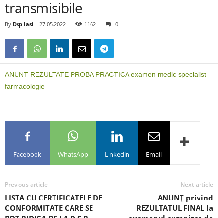
transmisibile
By
Dsp Iasi
-
27.05.2022
1162
0
ANUNT REZULTATE PROBA PRACTICA examen medic specialist
farmacologie
Facebook
WhatsApp
Linkedin
Email
Previous article
Next article
LISTA CU CERTIFICATELE DE
ANUNŢ privind
CONFORMITATE CARE SE
REZULTATUL FINAL la