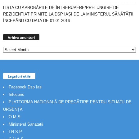
LISTA CU APROBĂRILE DE ÎNTRERUPERE/PRELUNGIRE DE
REZIDENȚIAT PRIMITE LA DSP IAȘI DE LA MINISTERUL SĂNĂTĂȚII
ÎNCEPÂND CU DATA DE 01.01.2016
Arhiva
anunturi
Arhiva anunturi
Legaturi utile
Facebook Dsp Iasi
Infocons
PLATFORMA NAȚIONALĂ DE PREGĂTIRE PENTRU SITUAȚII DE
URGENȚĂ
O.M.S
Ministerul Sanatatii
I.N.S.P.