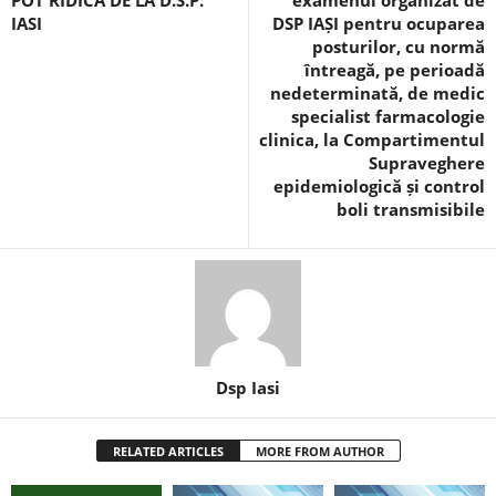
POT RIDICA DE LA D.S.P.
examenul organizat de
IASI
DSP IAȘI pentru ocuparea
posturilor, cu normă
întreagă, pe perioadă
nedeterminată, de medic
specialist farmacologie
clinica, la Compartimentul
Supraveghere
epidemiologică și control
boli transmisibile
Dsp Iasi
RELATED ARTICLES
MORE FROM AUTHOR