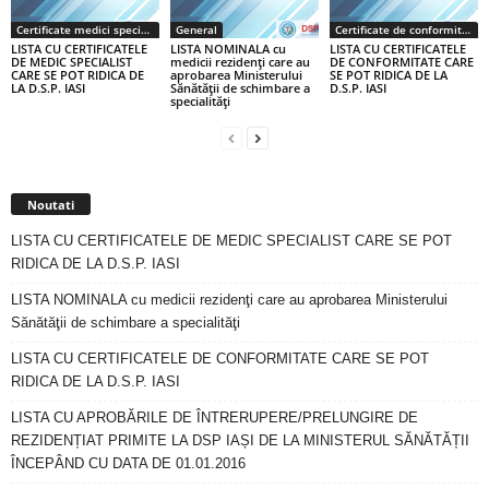
Certificate medici specialiști / primari
General
Certificate de conformitate
LISTA CU CERTIFICATELE
LISTA NOMINALA cu
LISTA CU CERTIFICATELE
DE MEDIC SPECIALIST
medicii rezidenţi care au
DE CONFORMITATE CARE
CARE SE POT RIDICA DE
aprobarea Ministerului
SE POT RIDICA DE LA
LA D.S.P. IASI
Sănătăţii de schimbare a
D.S.P. IASI
specialităţi
Noutati
LISTA CU CERTIFICATELE DE MEDIC SPECIALIST CARE SE POT
RIDICA DE LA D.S.P. IASI
LISTA NOMINALA cu medicii rezidenţi care au aprobarea Ministerului
Sănătăţii de schimbare a specialităţi
LISTA CU CERTIFICATELE DE CONFORMITATE CARE SE POT
RIDICA DE LA D.S.P. IASI
LISTA CU APROBĂRILE DE ÎNTRERUPERE/PRELUNGIRE DE
REZIDENȚIAT PRIMITE LA DSP IAȘI DE LA MINISTERUL SĂNĂTĂȚII
ÎNCEPÂND CU DATA DE 01.01.2016