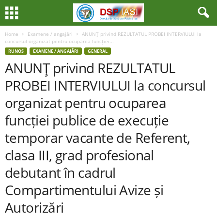
Home
Examene / angajări
ANUNŢ privind REZULTATUL PROBEI INTERVIULUI la
concursul organizat pentru ocuparea funcției...
RUNOS
EXAMENE / ANGAJĂRI
GENERAL
ANUNŢ privind REZULTATUL
PROBEI INTERVIULUI la concursul
organizat pentru ocuparea
funcției publice de execuție
temporar vacante de Referent,
clasa III, grad profesional
debutant în cadrul
Compartimentului Avize și
Autorizări