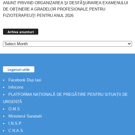
ANUNȚ PRIVIND ORGANIZAREA ŞI DESFĂŞURAREA EXAMENULUI
DE OBŢINERE A GRADELOR PROFESIONALE PENTRU
FIZIOTERAPEUŢI PENTRU ANUL 2026
Arhiva
anunturi
Arhiva anunturi
Legaturi utile
Facebook Dsp Iasi
Infocons
PLATFORMA NAȚIONALĂ DE PREGĂTIRE PENTRU SITUAȚII DE
URGENȚĂ
O.M.S
Ministerul Sanatatii
I.N.S.P.
C.N.A.S.