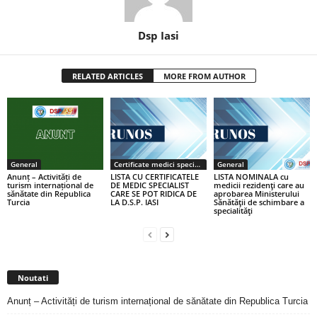
Dsp Iasi
RELATED ARTICLES
MORE FROM AUTHOR
General
Certificate medici specialiști / primari
General
Anunț – Activități de
LISTA CU CERTIFICATELE
LISTA NOMINALA cu
turism internațional de
DE MEDIC SPECIALIST
medicii rezidenţi care au
sănătate din Republica
CARE SE POT RIDICA DE
aprobarea Ministerului
Turcia
LA D.S.P. IASI
Sănătăţii de schimbare a
specialităţi
Noutati
Anunț – Activități de turism internațional de sănătate din Republica Turcia