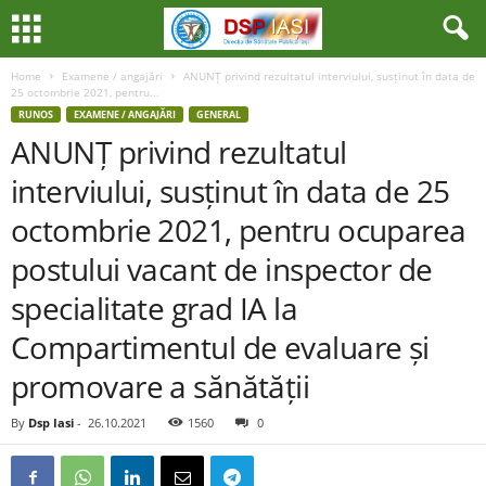
Home
Examene / angajări
ANUNȚ privind rezultatul interviului, susținut în data de
25 octombrie 2021, pentru...
RUNOS
EXAMENE / ANGAJĂRI
GENERAL
ANUNȚ privind rezultatul
interviului, susținut în data de 25
octombrie 2021, pentru ocuparea
postului vacant de inspector de
specialitate grad IA la
Compartimentul de evaluare și
promovare a sănătății
By
Dsp Iasi
-
26.10.2021
1560
0