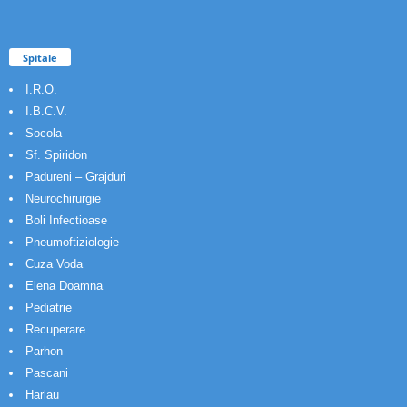
Spitale
I.R.O.
I.B.C.V.
Socola
Sf. Spiridon
Padureni – Grajduri
Neurochirurgie
Boli Infectioase
Pneumoftiziologie
Cuza Voda
Elena Doamna
Pediatrie
Recuperare
Parhon
Pascani
Harlau