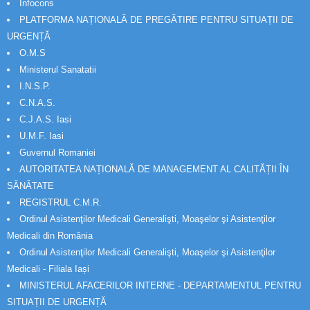
Infocons
PLATFORMA NAȚIONALĂ DE PREGĂTIRE PENTRU SITUAȚII DE
URGENȚĂ
O.M.S
Ministerul Sanatatii
I.N.S.P.
C.N.A.S.
C.J.A.S. Iasi
U.M.F. Iasi
Guvernul Romaniei
AUTORITATEA NAȚIONALĂ DE MANAGEMENT AL CALITĂȚII ÎN
SĂNĂTATE
REGISTRUL C.M.R.
Ordinul Asistenţilor Medicali Generalişti, Moaşelor şi Asistenţilor
Medicali din România
Ordinul Asistenţilor Medicali Generalişti, Moaşelor şi Asistenţilor
Medicali - Filiala Iași
MINISTERUL AFACERILOR INTERNE - DEPARTAMENTUL PENTRU
SITUAȚII DE URGENȚĂ