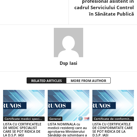
profesional asistent în
cadrul Serviciului Control
în Sănătate Publică
Dsp Iasi
RELATED ARTICLES
MORE FROM AUTHOR
Certificate medici specialiști / primari
General
Certificate de conformitate
LISTA CU CERTIFICATELE
LISTA NOMINALA cu
LISTA CU CERTIFICATELE
DE MEDIC SPECIALIST
medicii rezidenţi care au
DE CONFORMITATE CARE
CARE SE POT RIDICA DE
aprobarea Ministerului
SE POT RIDICA DE LA
LA D.S.P. IASI
Sănătăţii de schimbare a
D.S.P. IASI