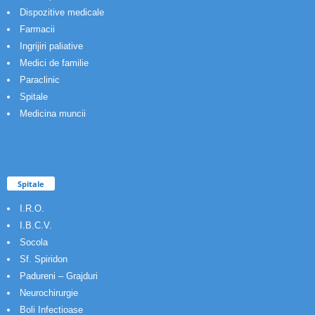
Dispozitive medicale
Farmacii
Ingrijiri paliative
Medici de familie
Paraclinic
Spitale
Medicina muncii
Spitale
I.R.O.
I.B.C.V.
Socola
Sf. Spiridon
Padureni – Grajduri
Neurochirurgie
Boli Infectioase