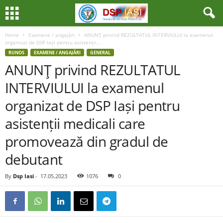
Home
Examene / angajări
ANUNŢ privind REZULTATUL INTERVIULUI la examenul
organizat de DSP Iași pentru asistenții...
RUNOS
EXAMENE / ANGAJĂRI
GENERAL
ANUNŢ privind REZULTATUL
INTERVIULUI la examenul
organizat de DSP Iași pentru
asistenții medicali care
promovează din gradul de
debutant
By
Dsp Iasi
-
17.05.2023
1076
0