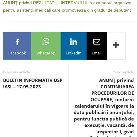
ANUNŢ privind REZULTATUL INTERVIULUI la examenul organizat
pentru asistenții medicali care promovează din gradul de debutant
Facebook
WhatsApp
Linkedin
Email
Previous article
Next article
BULETIN INFORMATIV DSP
ANUNŢ privind
IAȘI – 17.05.2023
CONTINUAREA
PROCEDURILOR DE
OCUPARE, conform
calendarului în vigoare la
data publicării anunțului,
pentru funcția publică de
execuție, vacantă, de
inspector I, grad