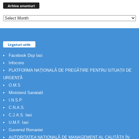
anunturi
Arhiva anunturi
Legaturi utile
Facebook Dsp Iasi
Infocons
PLATFORMA NAȚIONALĂ DE PREGĂTIRE PENTRU SITUAȚII DE
URGENȚĂ
O.M.S
Ministerul Sanatatii
I.N.S.P.
C.N.A.S.
C.J.A.S. Iasi
U.M.F. Iasi
Guvernul Romaniei
AUTORITATEA NAȚIONALĂ DE MANAGEMENT AL CALITĂȚII ÎN