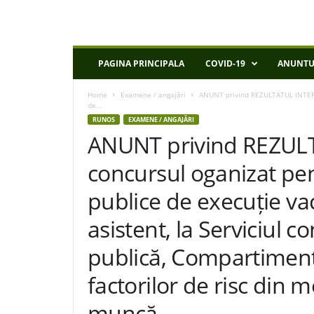
D
PAGINA PRINCIPALA
COVID-19
ANUNTU
S
P
Home
Examene / angajări
ANUNT privind REZULTATUL INTERVI
I
de...
a
RUNOS
EXAMENE / ANGAJĂRI
s
ANUNT privind REZULT
i
concursul oganizat pen
publice de execuție va
asistent, la Serviciul c
publică, Compartiment 
factorilor de risc din m
muncă