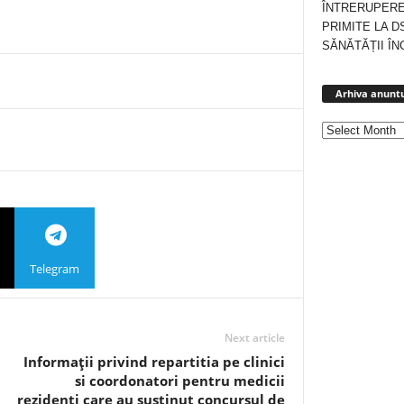
ÎNTRERUPERE
PRIMITE LA D
SĂNĂTĂȚII ÎN
Arhiva anuntu
Telegram
Next article
Informaţii privind repartitia pe clinici
si coordonatori pentru medicii
rezidenti care au sustinut concursul de