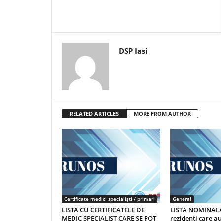
DSP Iasi
RELATED ARTICLES
MORE FROM AUTHOR
Certificate medici specialiști / primari
General
LISTA CU CERTIFICATELE DE
LISTA NOMINALA
MEDIC SPECIALIST CARE SE POT
rezidenţi care 