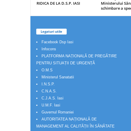
RIDICA DE LA D.S.P. IASI
Ministerului Săn
schimbare a spec
Legaturi utile
Facebook Dsp Iasi
Infocons
PLATFORMA NAȚIONALĂ DE PREGĂTIRE
PENTRU SITUAȚII DE URGENȚĂ
O.M.S
Ministerul Sanatatii
I.N.S.P.
C.N.A.S.
C.J.A.S. Iasi
U.M.F. Iasi
Guvernul Romaniei
AUTORITATEA NAȚIONALĂ DE
MANAGEMENT AL CALITĂȚII ÎN SĂNĂTATE