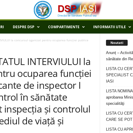
RI
DESPRE DSP
COMPARTIMENTE
INFORMATII UTILE
ULUI la concursul oganizat pentru ocuparea funcției publice
Noutati
Anunț – Activită
ATUL INTERVIULUI la
sănătate din Re
LISTA CU CER
tru ocuparea funcției
SPECIALIST C
cante de inspector I
IASI
LISTA NOMINALA
ontrol în sănătate
aprobarea Minis
specialităţi
inspecția și controlul
LISTA CU CE
ediul de viață și
CARE SE POT R
LISTA CU APR