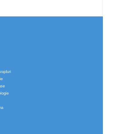
rajduri
ie
ase
logie
na