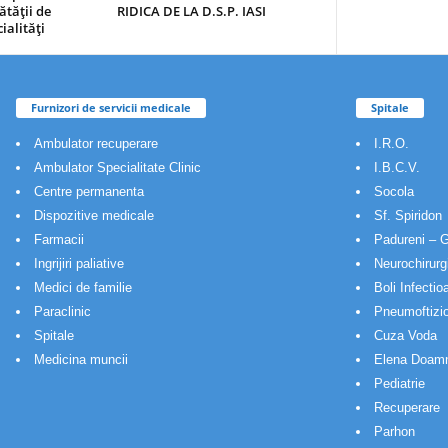
ătăţii de
RIDICA DE LA D.S.P. IASI
ialităţi
Furnizori de servicii medicale
Spitale
Ambulator recuperare
I.R.O.
Ambulator Specialitate Clinic
I.B.C.V.
Centre permanenta
Socola
Dispozitive medicale
Sf. Spiridon
Farmacii
Padureni – G
Ingrijiri paliative
Neurochirurg
Medici de familie
Boli Infectio
Paraclinic
Pneumoftizio
Spitale
Cuza Voda
Medicina muncii
Elena Doam
Pediatrie
Recuperare
Parhon