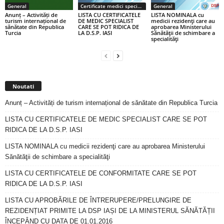
General
Certificate medici specialiști / primari
General
Anunț – Activități de
LISTA CU CERTIFICATELE
LISTA NOMINALA cu
turism internațional de
DE MEDIC SPECIALIST
medicii rezidenţi care au
sănătate din Republica
CARE SE POT RIDICA DE
aprobarea Ministerului
Turcia
LA D.S.P. IASI
Sănătăţii de schimbare a
specialităţi
Noutati
Anunț – Activități de turism internațional de sănătate din Republica Turcia
LISTA CU CERTIFICATELE DE MEDIC SPECIALIST CARE SE POT
RIDICA DE LA D.S.P. IASI
LISTA NOMINALA cu medicii rezidenţi care au aprobarea Ministerului
Sănătăţii de schimbare a specialităţi
LISTA CU CERTIFICATELE DE CONFORMITATE CARE SE POT
RIDICA DE LA D.S.P. IASI
LISTA CU APROBĂRILE DE ÎNTRERUPERE/PRELUNGIRE DE
REZIDENȚIAT PRIMITE LA DSP IAȘI DE LA MINISTERUL SĂNĂTĂȚII
ÎNCEPÂND CU DATA DE 01.01.2016