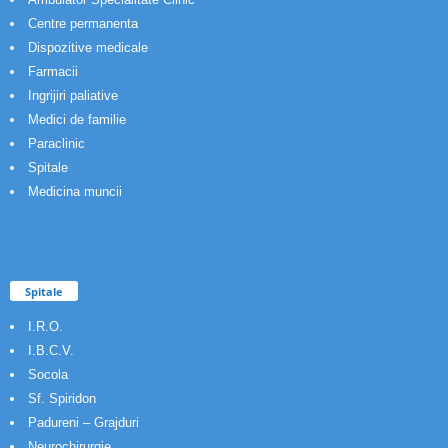
Centre permanenta
Dispozitive medicale
Farmacii
Ingrijiri paliative
Medici de familie
Paraclinic
Spitale
Medicina muncii
Spitale
I.R.O.
I.B.C.V.
Socola
Sf. Spiridon
Padureni – Grajduri
Neurochirurgie