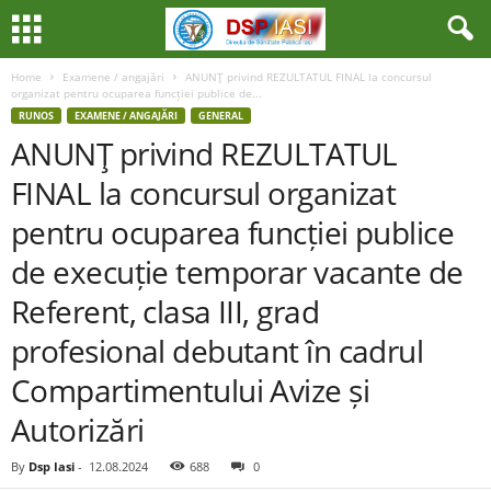
Home
Examene / angajări
ANUNŢ privind REZULTATUL FINAL la concursul
organizat pentru ocuparea funcției publice de...
RUNOS
EXAMENE / ANGAJĂRI
GENERAL
ANUNŢ privind REZULTATUL
FINAL la concursul organizat
pentru ocuparea funcției publice
de execuție temporar vacante de
Referent, clasa III, grad
profesional debutant în cadrul
Compartimentului Avize și
Autorizări
By
Dsp Iasi
-
12.08.2024
688
0