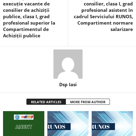
execuție vacante de
consilier, clasa I, grad
consilier de achiziții
profesional asistent în
publice, clasa I, grad
cadrul Serviciului RUNOS,
profesional superior la
Compartiment normare
Compartimentul de
salarizare
Achiziții publice
Dsp Iasi
RELATED ARTICLES
MORE FROM AUTHOR