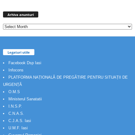
Arhiva
anunturi
Arhiva anunturi
Legaturi utile
Facebook Dsp Iasi
Infocons
PLATFORMA NAȚIONALĂ DE PREGĂTIRE PENTRU SITUAȚII DE
URGENȚĂ
O.M.S
Ministerul Sanatatii
I.N.S.P.
C.N.A.S.
C.J.A.S. Iasi
U.M.F. Iasi