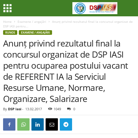
Home
Examene / angajări
Anunț privind rezultatul final la concursul organizat de
DSP IASI pentru...
RUNOS
EXAMENE / ANGAJĂRI
Anunț privind rezultatul final la
concursul organizat de DSP IASI
pentru ocuparea postului vacant
de REFERENT IA la Serviciul
Resurse Umane, Normare,
Organizare, Salarizare
By
DSP Iasi
-
13.02.2017
1049
0