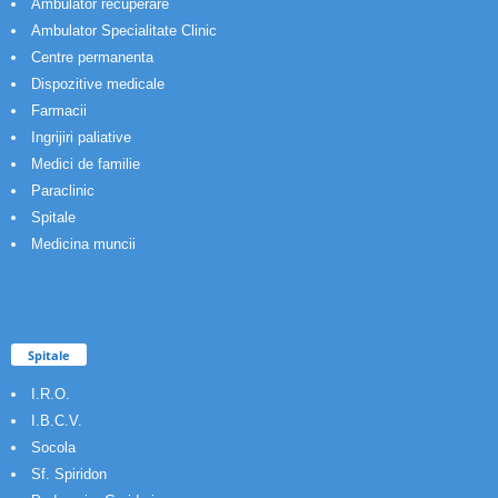
Ambulator recuperare
Ambulator Specialitate Clinic
Centre permanenta
Dispozitive medicale
Farmacii
Ingrijiri paliative
Medici de familie
Paraclinic
Spitale
Medicina muncii
Spitale
I.R.O.
I.B.C.V.
Socola
Sf. Spiridon