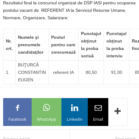
Rezultatul final la concursul organizat de DSP IASI pentru ocuparea
postului vacant de REFERENT IA la Serviciul Resurse Umane,
Normare, Organizare, Salarizare:
Punctajul
Punctajul
Numele şi
Postul
Nr.
obţinut
obţinut
Rez
prenumele
pentru care
crt.
la proba
la proba
fin
candidaţilor
concurează
scrisă
interviu
BUŢURCĂ
1.
CONSTANTIN
referent IA
80,50
91,00
8
EUGEN
Facebook
WhatsApp
Linkedin
Email
Previous article
Next article