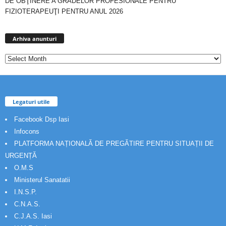
DE OBŢINERE A GRADELOR PROFESIONALE PENTRU
FIZIOTERAPEUŢI PENTRU ANUL 2026
Arhiva
anunturi
Arhiva anunturi
Legaturi utile
Facebook Dsp Iasi
Infocons
PLATFORMA NAȚIONALĂ DE PREGĂTIRE PENTRU SITUAȚII DE
URGENȚĂ
O.M.S
Ministerul Sanatatii
I.N.S.P.
C.N.A.S.
C.J.A.S. Iasi