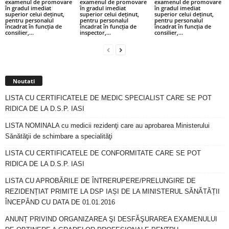
examenul de promovare
examenul de promovare
examenul de promovare
în gradul imediat
în gradul imediat
în gradul imediat
superior celui deținut,
superior celui deținut,
superior celui deținut,
pentru personalul
pentru personalul
pentru personalul
încadrat în funcția de
încadrat în funcția de
încadrat în funcția de
consilier,...
inspector,...
consilier,...
Noutati
LISTA CU CERTIFICATELE DE MEDIC SPECIALIST CARE SE POT
RIDICA DE LA D.S.P. IASI
LISTA NOMINALA cu medicii rezidenţi care au aprobarea Ministerului
Sănătăţii de schimbare a specialităţi
LISTA CU CERTIFICATELE DE CONFORMITATE CARE SE POT
RIDICA DE LA D.S.P. IASI
LISTA CU APROBĂRILE DE ÎNTRERUPERE/PRELUNGIRE DE
REZIDENȚIAT PRIMITE LA DSP IAȘI DE LA MINISTERUL SĂNĂTĂȚII
ÎNCEPÂND CU DATA DE 01.01.2016
ANUNȚ PRIVIND ORGANIZAREA ŞI DESFĂŞURAREA EXAMENULUI