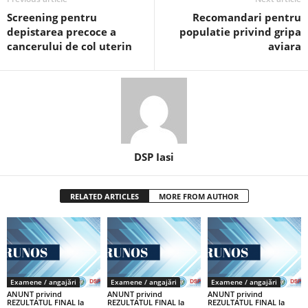
Screening pentru
Recomandari pentru
depistarea precoce a
populatie privind gripa
cancerului de col uterin
aviara
DSP Iasi
RELATED ARTICLES
MORE FROM AUTHOR
Examene / angajări
Examene / angajări
Examene / angajări
ANUNT privind
ANUNT privind
ANUNT privind
REZULTATUL FINAL la
REZULTATUL FINAL la
REZULTATUL FINAL la