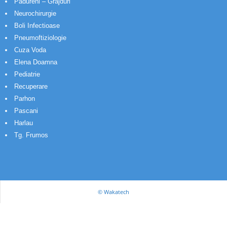
Padureni – Grajduri
Neurochirurgie
Boli Infectioase
Pneumoftiziologie
Cuza Voda
Elena Doamna
Pediatrie
Recuperare
Parhon
Pascani
Harlau
Tg. Frumos
© Wakatech