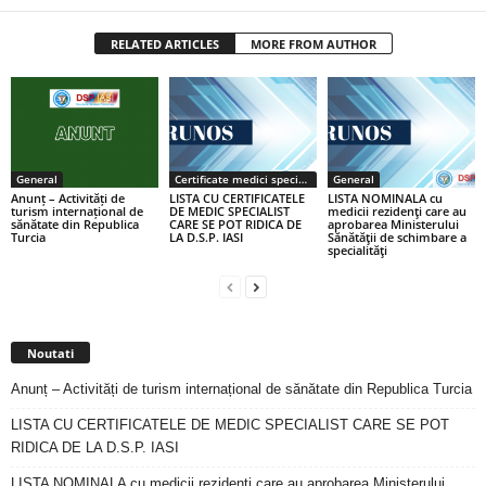
RELATED ARTICLES
MORE FROM AUTHOR
General
Certificate medici specialiști / primari
General
Anunț – Activități de
LISTA CU CERTIFICATELE
LISTA NOMINALA cu
turism internațional de
DE MEDIC SPECIALIST
medicii rezidenţi care au
sănătate din Republica
CARE SE POT RIDICA DE
aprobarea Ministerului
Turcia
LA D.S.P. IASI
Sănătăţii de schimbare a
specialităţi
Noutati
Anunț – Activități de turism internațional de sănătate din Republica Turcia
LISTA CU CERTIFICATELE DE MEDIC SPECIALIST CARE SE POT
RIDICA DE LA D.S.P. IASI
LISTA NOMINALA cu medicii rezidenţi care au aprobarea Ministerului