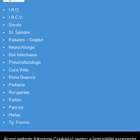
I.R.O.
I.B.C.V.
Socola
Sf. Spiridon
Padureni – Grajduri
Neurochirurgie
Boli Infectioase
Pneumoftiziologie
Cuza Voda
Elena Doamna
Pediatrie
Recuperare
Parhon
Pascani
Harlau
Tg. Frumos
Acest website folosește Cookie(s) pentru a îmbunătăți experiența