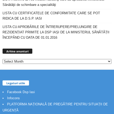
Sănătăţii de schimbare a specialităţi
LISTA CU CERTIFICATELE DE CONFORMITATE CARE SE POT
RIDICA DE LA D.S.P. IASI
LISTA CU APROBĂRILE DE ÎNTRERUPERE/PRELUNGIRE DE
REZIDENȚIAT PRIMITE LA DSP IAȘI DE LA MINISTERUL SĂNĂTĂȚII
ÎNCEPÂND CU DATA DE 01.01.2016
Arhiva
anunturi
Arhiva anunturi
Legaturi utile
Facebook Dsp Iasi
Infocons
PLATFORMA NAȚIONALĂ DE PREGĂTIRE PENTRU SITUAȚII DE
URGENȚĂ