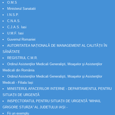
O.M.S
Ministerul Sanatatii
I.N.S.P.
C.N.A.S.
C.J.A.S. Iasi
U.M.F. Iasi
Guvernul Romaniei
AUTORITATEA NAȚIONALĂ DE MANAGEMENT AL CALITĂȚII ÎN
SĂNĂTATE
REGISTRUL C.M.R.
Ordinul Asistenţilor Medicali Generalişti, Moaşelor şi Asistenţilor
Medicali din România
Ordinul Asistenţilor Medicali Generalişti, Moaşelor şi Asistenţilor
Medicali - Filiala Iași
MINISTERUL AFACERILOR INTERNE - DEPARTAMENTUL PENTRU
SITUAȚII DE URGENȚĂ
INSPECTORATUL PENTRU SITUAȚII DE URGENȚĂ “MIHAIL
GRIGORE STURZA” AL JUDETULUI IAȘI -
Fii un exemplu