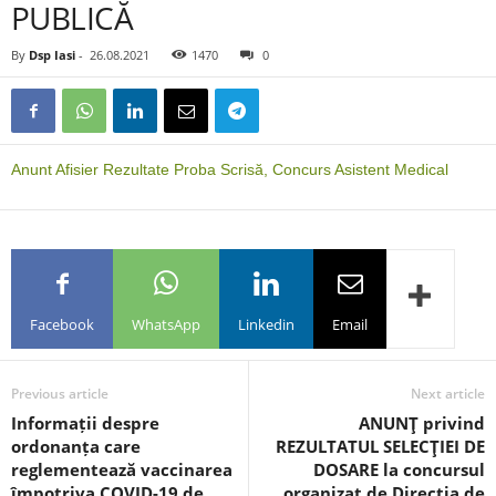
PUBLICĂ
By
Dsp Iasi
-
26.08.2021
1470
0
Anunt Afisier Rezultate Proba Scrisă, Concurs Asistent Medical
Facebook
WhatsApp
Linkedin
Email
Previous article
Next article
Informații despre
ANUNŢ privind
ordonanța care
REZULTATUL SELECŢIEI DE
reglementează vaccinarea
DOSARE la concursul
împotriva COVID-19 de
organizat de Direcția de