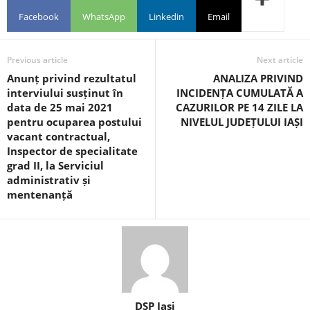
Facebook
WhatsApp
Linkedin
Email
Previous article
Next article
Anunț privind rezultatul
ANALIZA PRIVIND
interviului susținut în
INCIDENȚA CUMULATĂ A
data de 25 mai 2021
CAZURILOR PE 14 ZILE LA
pentru ocuparea postului
NIVELUL JUDEȚULUI IAȘI
vacant contractual,
Inspector de specialitate
grad II, la Serviciul
administrativ și
mentenanță
DSP Iasi