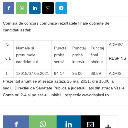
Comisia de concurs comunică rezultatele finale obținute de
candidați astfel:
Nr.
ADMIS/
Numele şi
Punctaj
Punctaj
Punctaj
prenumele
probă
probă
final
crt.
RESPINS
candidatului
scrisă
interviu
obținut
1.
12015/07.05.2021
84,17
95,00
89,59
ADMIS
Prezentul anunț se afișează astăzi, 26 mai 2021, ora 16,00 la
sediul Direcției de Sănătate Publică a județului Iași din strada Vasile
Conta nr. 2-4 și pe site-ul unității , respectiv www.dspiasi.ro.