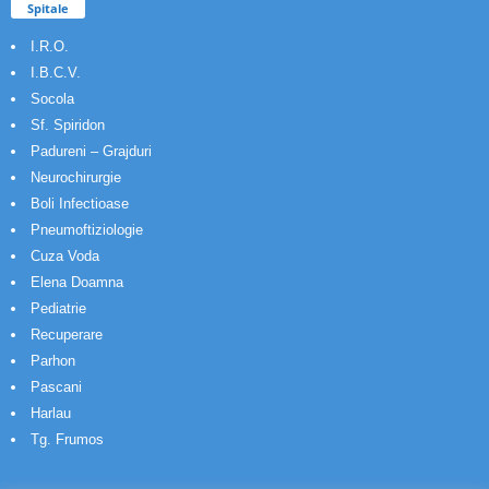
Spitale
I.R.O.
I.B.C.V.
Socola
Sf. Spiridon
Padureni – Grajduri
Neurochirurgie
Boli Infectioase
Pneumoftiziologie
Cuza Voda
Elena Doamna
Pediatrie
Recuperare
Parhon
Pascani
Harlau
Tg. Frumos