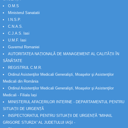
O.M.S
Ministerul Sanatatii
I.N.S.P.
C.N.A.S.
C.J.A.S. Iasi
U.M.F. Iasi
Guvernul Romaniei
AUTORITATEA NAȚIONALĂ DE MANAGEMENT AL CALITĂȚII ÎN
SĂNĂTATE
REGISTRUL C.M.R.
Ordinul Asistenţilor Medicali Generalişti, Moaşelor şi Asistenţilor
Medicali din România
Ordinul Asistenţilor Medicali Generalişti, Moaşelor şi Asistenţilor
Medicali - Filiala Iași
MINISTERUL AFACERILOR INTERNE - DEPARTAMENTUL PENTRU
SITUAȚII DE URGENȚĂ
INSPECTORATUL PENTRU SITUAȚII DE URGENȚĂ “MIHAIL
GRIGORE STURZA” AL JUDETULUI IAȘI -