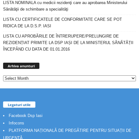
LISTA NOMINALA cu medicii rezidenţi care au aprobarea Ministerului
Sănătăţii de schimbare a specialităţi
LISTA CU CERTIFICATELE DE CONFORMITATE CARE SE POT
RIDICA DE LA D.S.P. IASI
LISTA CU APROBĂRILE DE ÎNTRERUPERE/PRELUNGIRE DE
REZIDENȚIAT PRIMITE LA DSP IAȘI DE LA MINISTERUL SĂNĂTĂȚII
ÎNCEPÂND CU DATA DE 01.01.2016
Arhiva
anunturi
Arhiva anunturi
Legaturi utile
Facebook Dsp Iasi
Infocons
PLATFORMA NAȚIONALĂ DE PREGĂTIRE PENTRU SITUAȚII DE
URGENȚĂ