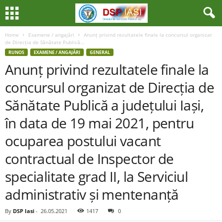
Home
Examene / angajări
Anunț privind rezultatele finale la concursul organizat
de Direcția de Sănătate Publică...
RUNOS
EXAMENE / ANGAJĂRI
GENERAL
Anunț privind rezultatele finale la
concursul organizat de Direcția de
Sănătate Publică a județului Iași,
în data de 19 mai 2021, pentru
ocuparea postului vacant
contractual de Inspector de
specialitate grad II, la Serviciul
administrativ și mentenanță
By
DSP Iasi
-
26.05.2021
1417
0