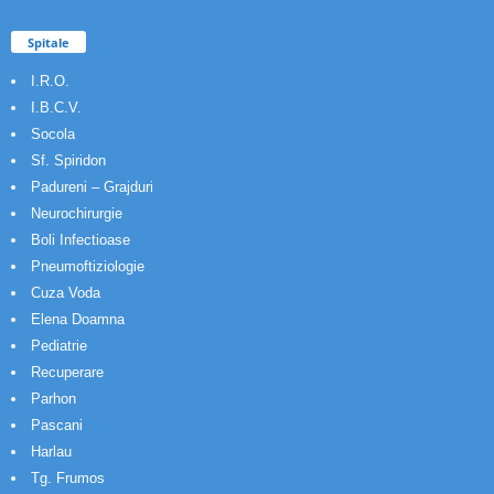
Spitale
I.R.O.
I.B.C.V.
Socola
Sf. Spiridon
Padureni – Grajduri
Neurochirurgie
Boli Infectioase
Pneumoftiziologie
Cuza Voda
Elena Doamna
Pediatrie
Recuperare
Parhon
Pascani
Harlau
Tg. Frumos