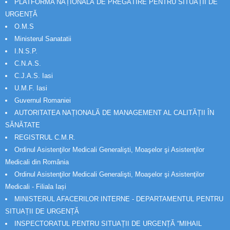
PLATFORMA NAȚIONALĂ DE PREGĂTIRE PENTRU SITUAȚII DE
URGENȚĂ
O.M.S
Ministerul Sanatatii
I.N.S.P.
C.N.A.S.
C.J.A.S. Iasi
U.M.F. Iasi
Guvernul Romaniei
AUTORITATEA NAȚIONALĂ DE MANAGEMENT AL CALITĂȚII ÎN
SĂNĂTATE
REGISTRUL C.M.R.
Ordinul Asistenţilor Medicali Generalişti, Moaşelor şi Asistenţilor
Medicali din România
Ordinul Asistenţilor Medicali Generalişti, Moaşelor şi Asistenţilor
Medicali - Filiala Iași
MINISTERUL AFACERILOR INTERNE - DEPARTAMENTUL PENTRU
SITUAȚII DE URGENȚĂ
INSPECTORATUL PENTRU SITUAȚII DE URGENȚĂ “MIHAIL