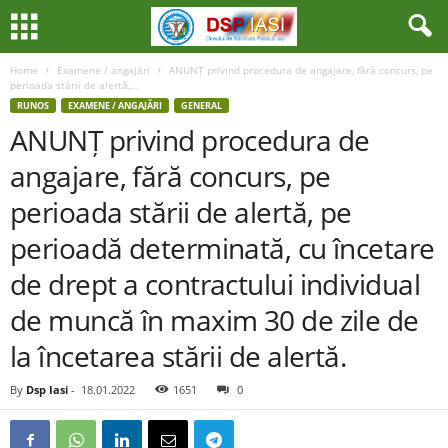
Home
Examene / angajări
ANUNȚ privind procedura de angajare, fără concurs, pe
perioada stării de alertă,...
RUNOS
EXAMENE / ANGAJĂRI
GENERAL
ANUNȚ privind procedura de
angajare, fără concurs, pe
perioada stării de alertă, pe
perioadă determinată, cu încetare
de drept a contractului individual
de muncă în maxim 30 de zile de
la încetarea stării de alertă.
By
Dsp Iasi
-
18.01.2022
1651
0