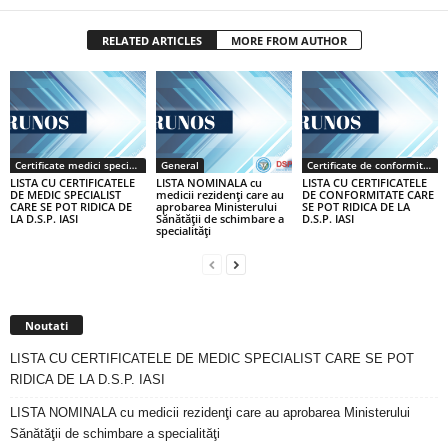
RELATED ARTICLES
MORE FROM AUTHOR
Certificate medici specialiști / primari
General
Certificate de conformitate
LISTA CU CERTIFICATELE
LISTA NOMINALA cu
LISTA CU CERTIFICATELE
DE MEDIC SPECIALIST
medicii rezidenţi care au
DE CONFORMITATE CARE
CARE SE POT RIDICA DE
aprobarea Ministerului
SE POT RIDICA DE LA
LA D.S.P. IASI
Sănătăţii de schimbare a
D.S.P. IASI
specialităţi
Noutati
LISTA CU CERTIFICATELE DE MEDIC SPECIALIST CARE SE POT
RIDICA DE LA D.S.P. IASI
LISTA NOMINALA cu medicii rezidenţi care au aprobarea Ministerului
Sănătăţii de schimbare a specialităţi