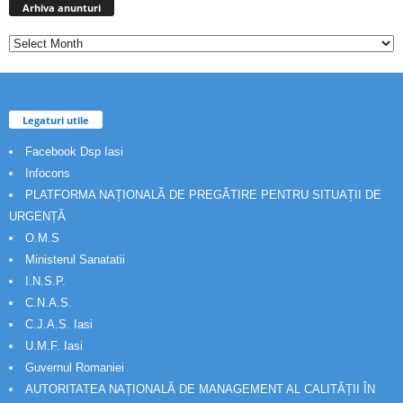
anunturi
Arhiva anunturi
Legaturi utile
Facebook Dsp Iasi
Infocons
PLATFORMA NAȚIONALĂ DE PREGĂTIRE PENTRU SITUAȚII DE
URGENȚĂ
O.M.S
Ministerul Sanatatii
I.N.S.P.
C.N.A.S.
C.J.A.S. Iasi
U.M.F. Iasi
Guvernul Romaniei
AUTORITATEA NAȚIONALĂ DE MANAGEMENT AL CALITĂȚII ÎN