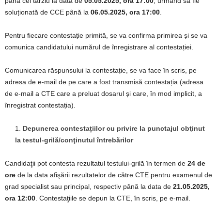
până cel târziu la data de
05.05.2025, ora 17:00
, urmând să fie
soluționată de CCE până la
06.05.2025, ora 17:00
.
Pentru fiecare contestație primită, se va confirma primirea și se va
comunica candidatului numărul de înregistrare al contestației.
Comunicarea răspunsului la contestație, se va face în scris, pe
adresa de e-mail de pe care a fost transmisă contestația (adresa
de e-mail a CTE care a preluat dosarul și care, în mod implicit, a
înregistrat contestația).
Depunerea contestațiilor cu privire la punctajul obţinut
la testul-grilă/conţinutul întrebărilor
Candidaţii pot contesta rezultatul testului-grilă în termen de
24 de
ore
de la data afişării rezultatelor de către CTE pentru examenul de
grad specialist sau principal, respectiv până la data de
21.05.2025,
ora 12:00
. Contestaţiile se depun la CTE, în scris, pe e-mail.