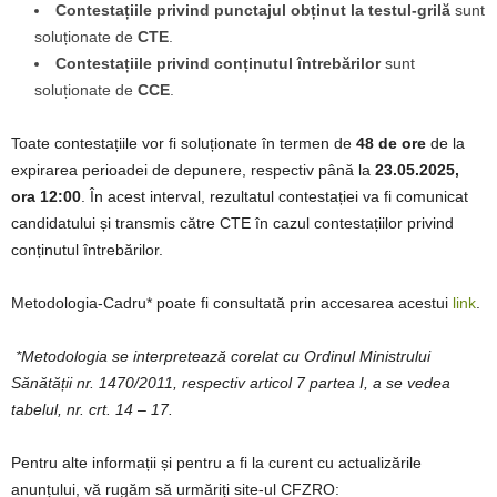
Contestațiile privind punctajul obținut la testul-grilă
sunt
soluționate de
CTE
.
Contestațiile privind conținutul întrebărilor
sunt
soluționate de
CCE
.
Toate contestațiile vor fi soluționate în termen de
48 de ore
de la
expirarea perioadei de depunere, respectiv până la
23.05.2025,
ora 12:00
. În acest interval, rezultatul contestației va fi comunicat
candidatului și transmis către CTE în cazul contestațiilor privind
conținutul întrebărilor.
Metodologia-Cadru* poate fi consultată prin accesarea acestui
link
.
*Metodologia se interpretează corelat cu Ordinul Ministrului
Sănătății nr. 1470/2011, respectiv articol 7 partea I, a se vedea
tabelul, nr. crt. 14 – 17.
Pentru alte informații și pentru a fi la curent cu actualizările
anunțului, vă rugăm să urmăriți site-ul CFZRO: