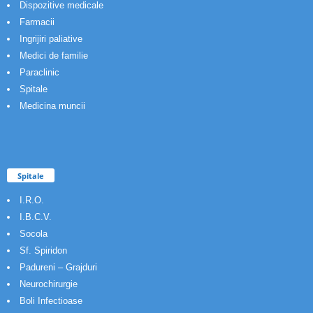
Dispozitive medicale
Farmacii
Ingrijiri paliative
Medici de familie
Paraclinic
Spitale
Medicina muncii
Spitale
I.R.O.
I.B.C.V.
Socola
Sf. Spiridon
Padureni – Grajduri
Neurochirurgie
Boli Infectioase