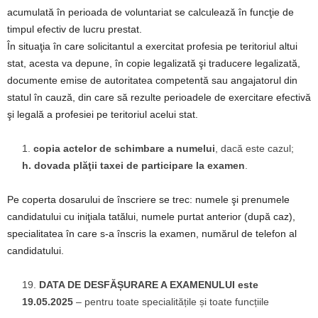
acumulată în perioada de voluntariat se calculează în funcţie de
timpul efectiv de lucru prestat.
În situaţia în care solicitantul a exercitat profesia pe teritoriul altui
stat, acesta va depune, în copie legalizată şi traducere legalizată,
documente emise de autoritatea competentă sau angajatorul din
statul în cauză, din care să rezulte perioadele de exercitare efectivă
şi legală a profesiei pe teritoriul acelui stat.
copia actelor de schimbare a numelui
, dacă este cazul;
h. dovada plăţii taxei de participare la examen
.
Pe coperta dosarului de înscriere se trec: numele şi prenumele
candidatului cu iniţiala tatălui, numele purtat anterior (după caz),
specialitatea în care s-a înscris la examen, numărul de telefon al
candidatului.
DATA DE DESFĂȘURARE A EXAMENULUI este
19.05.2025
– pentru toate specialitățile și toate funcțiile