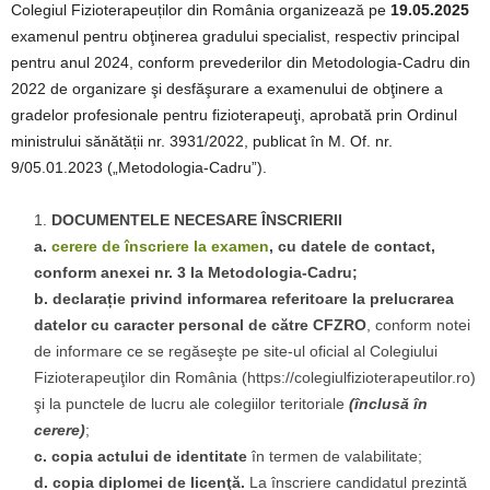
Colegiul Fizioterapeuților din România organizează pe
19.05.2025
examenul pentru obţinerea gradului specialist, respectiv principal
pentru anul 2024, conform prevederilor din Metodologia-Cadru din
2022 de organizare şi desfăşurare a examenului de obţinere a
gradelor profesionale pentru fizioterapeuţi, aprobată prin Ordinul
ministrului sănătății nr. 3931/2022, publicat în M. Of. nr.
9/05.01.2023 („Metodologia-Cadru”).
DOCUMENTELE NECESARE ÎNSCRIERII
a.
cerere de înscriere la examen
, cu datele de contact,
conform anexei nr. 3 la Metodologia-Cadru;
b. declarație privind informarea referitoare la prelucrarea
datelor cu caracter personal de către CFZRO
, conform notei
de informare ce se regăseşte pe site-ul oficial al Colegiului
Fizioterapeuţilor din România (https://colegiulfizioterapeutilor.ro)
şi la punctele de lucru ale colegiilor teritoriale
(înclusă în
cerere)
;
c. copia actului de identitate
în termen de valabilitate;
d. copia diplomei de licenţă.
La înscriere candidatul prezintă