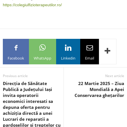
https://colegiulfizioterapeutilor.ro/
Facebook
WhatsApp
Linkedin
Email
Previous article
Next article
Direcția de Sănătate
22 Martie 2025 – Ziua
Publică a Județului Iași
Mondială a Apei
invita operatorii
Conservarea ghețarilor
economici interesati sa
depuna oferta pentru
achiziția directă a unei
Lucrari de reparatii a
pardoselilor si treptelor cu