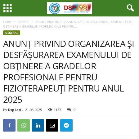
Home
General
ANUNȚ PRIVIND ORGANIZAREA ŞI DESFĂŞURAREA EXAMENULUI DE
OBŢINERE A GRADELOR PROFESIONALE PENTRU...
GENERAL
ANUNȚ PRIVIND ORGANIZAREA ŞI
DESFĂŞURAREA EXAMENULUI DE
OBŢINERE A GRADELOR
PROFESIONALE PENTRU
FIZIOTERAPEUŢI PENTRU ANUL
2025
By
Dsp Iasi
-
21.03.2025
1137
0