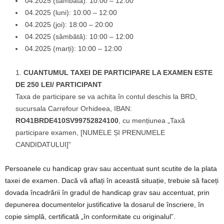
04.2025 (sâmbătă): 10:00 – 12:00
04.2025 (luni): 10:00 – 12:00
04.2025 (joi): 18:00 – 20:00
04.2025 (sâmbătă): 10:00 – 12:00
04.2025 (marți): 10:00 – 12:00
CUANTUMUL TAXEI DE PARTICIPARE LA EXAMEN ESTE
DE 250 LEI/ PARTICIPANT
Taxa de participare se va achita în contul deschis la BRD,
sucursala Carrefour Orhideea, IBAN:
RO41BRDE410SV99752824100
, cu mențiunea „Taxă
participare examen, [NUMELE ȘI PRENUMELE
CANDIDATULUI]”
Persoanele cu handicap grav sau accentuat sunt scutite de la plata
taxei de examen. Dacă vă aflați în această situație, trebuie să faceți
dovada încadrării în gradul de handicap grav sau accentuat, prin
depunerea documentelor justificative la dosarul de înscriere, în
copie simplă, certificată „în conformitate cu originalul”.