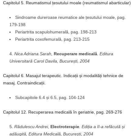
Capitolul 5. Reumatismul țesutului moale (reumatismul abarticular)
Sindroame dureroase reumatice ale țesutului moale, pag.
179-198
Periartrita scapulohumerală, pag. 198-213
Periartrita coxofemurală, pag. 213-215
Nica Adriana Sarah,
Recuperare medicală
. Editura
Universitară Carol Davila, București, 2004
Capitolul 6. Masajul terapeutic. Indicații și modalități tehnice de
masaj. Contraindicații.
Subcapitole 6.4 și 6.5, pag. 104-124
Capitolul 12. Recuperarea medicală în geriatrie, pag. 269-276
Rădulescu Andrei,
Electroterapie
. Ediția a II-a refăcută și
adăugită, Editura Medicală, București, 2004