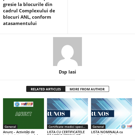
gresie la blocurile din
cadrul Complexului de
blocuri ANL, conform
atasamentului
Dsp Iasi
RELATED ARTICLES
MORE FROM AUTHOR
General
Certificate medici specialiști / primari
General
Anunț – Activități de
LISTA CU CERTIFICATELE
LISTA NOMINALA cu