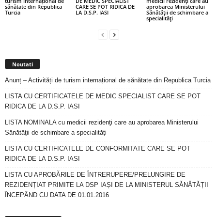
turism internațional de
DE MEDIC SPECIALIST
medicii rezidenţi care au
sănătate din Republica
CARE SE POT RIDICA DE
aprobarea Ministerului
Turcia
LA D.S.P. IASI
Sănătăţii de schimbare a
specialităţi
Noutati
Anunț – Activități de turism internațional de sănătate din Republica Turcia
LISTA CU CERTIFICATELE DE MEDIC SPECIALIST CARE SE POT
RIDICA DE LA D.S.P. IASI
LISTA NOMINALA cu medicii rezidenţi care au aprobarea Ministerului
Sănătăţii de schimbare a specialităţi
LISTA CU CERTIFICATELE DE CONFORMITATE CARE SE POT
RIDICA DE LA D.S.P. IASI
LISTA CU APROBĂRILE DE ÎNTRERUPERE/PRELUNGIRE DE
REZIDENȚIAT PRIMITE LA DSP IAȘI DE LA MINISTERUL SĂNĂTĂȚII
ÎNCEPÂND CU DATA DE 01.01.2016
Arhiva