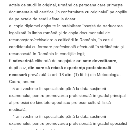
actele de studii în original, urmând ca persoana care primeşte
documentele să certifice „în conformitate cu originalul” pe copiile
de pe actele de studii aflate la dosar;
e. copia diplomei obţinute în străinătate însoţită de traducerea
legalizată în limba română şi de copia documentului de
recunoaştere/echivalare a calificării în România, în cazul
candidatului cu formare profesională efectuată în străinătate și
recunoscută în România în condițiile legii;
f. adeverinţă
eliberată de angajator
ori acte doveditoare
,
după caz,
din care să reiasă experienţa profesională
necesară
prevăzută la art. 18 alin. (1) lit. b) din Metodologia-
Cadru, anume:
– 5 ani vechime în specialitate până la data susţinerii
examenului, pentru promovarea profesională în gradul principal
al profesiei de kinetoterapeut sau profesor cultură fizică
medicală;
– 4 ani vechime în specialitate până la data susţinerii
examenului, pentru promovarea profesională în gradul specialist