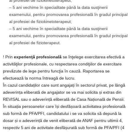
al profesiei de fiziokinetoterapeut;
– 5 ani vechime în specialitate până la data susţinerii
examenului, pentru promovarea profesională în gradul principal
al profesiei de fiziokinetoterapeut;
– 5 ani vechime în specialitate până la data susţinerii
examenului, pentru promovarea profesională în gradul principal
al profesiei de fizioterapeut.
! Prin
experienţă profesională
se înţelege exercitarea efectivă a
activităţilor profesionale, cu respectarea condiţiilor de exercitare
prevăzute de lege pentru funcţia în cauză. Raportarea se
efectuează la norma întreagă de lucru.
În cazul candidaților care sunt angajați în sectorul privat, pe lângă
adeverința eliberată de angajator se va mai solicita și extras din
REVISAL sau o adeverință eliberată de Casa Națională de Pensii.
În situația persoanelor care își desfășoară activitatea profesională
sub formă de PFA/PFI, candidatului i se va solicita să depună la
dosar și o adeverință de venit eliberată de ANAF pentru ultimii 4,
respectiv 5 ani de activitate desfășurată sub formă de PFA/PFI (4