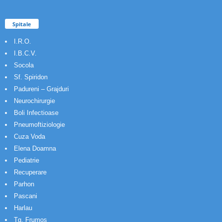
Spitale
I.R.O.
I.B.C.V.
Socola
Sf. Spiridon
Padureni – Grajduri
Neurochirurgie
Boli Infectioase
Pneumoftiziologie
Cuza Voda
Elena Doamna
Pediatrie
Recuperare
Parhon
Pascani
Harlau
Tg. Frumos