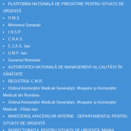
PLATFORMA NAȚIONALĂ DE PREGĂTIRE PENTRU SITUAȚII DE
URGENȚĂ
O.M.S
Ministerul Sanatatii
I.N.S.P.
C.N.A.S.
C.J.A.S. Iasi
U.M.F. Iasi
Guvernul Romaniei
AUTORITATEA NAȚIONALĂ DE MANAGEMENT AL CALITĂȚII ÎN
SĂNĂTATE
REGISTRUL C.M.R.
Ordinul Asistenţilor Medicali Generalişti, Moaşelor şi Asistenţilor
Medicali din România
Ordinul Asistenţilor Medicali Generalişti, Moaşelor şi Asistenţilor
Medicali - Filiala Iași
MINISTERUL AFACERILOR INTERNE - DEPARTAMENTUL PENTRU
SITUAȚII DE URGENȚĂ
INSPECTORATUL PENTRU SITUAȚII DE URGENȚĂ “MIHAIL