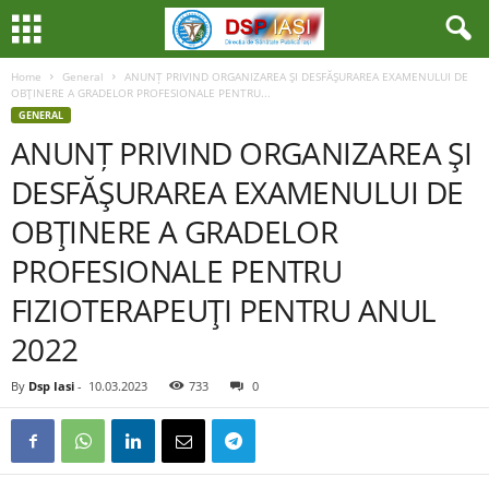
Home
General
ANUNȚ PRIVIND ORGANIZAREA ŞI DESFĂŞURAREA EXAMENULUI DE
OBŢINERE A GRADELOR PROFESIONALE PENTRU...
GENERAL
ANUNȚ PRIVIND ORGANIZAREA ŞI
DESFĂŞURAREA EXAMENULUI DE
OBŢINERE A GRADELOR
PROFESIONALE PENTRU
FIZIOTERAPEUŢI PENTRU ANUL
2022
By
Dsp Iasi
-
10.03.2023
733
0