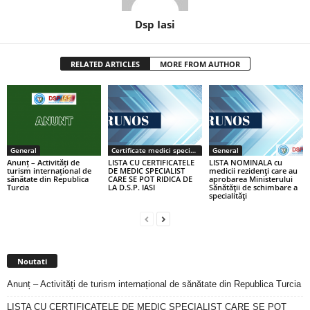
Dsp Iasi
RELATED ARTICLES
MORE FROM AUTHOR
General
Certificate medici specialiști / primari
General
Anunț – Activități de
LISTA CU CERTIFICATELE
LISTA NOMINALA cu
turism internațional de
DE MEDIC SPECIALIST
medicii rezidenţi care au
sănătate din Republica
CARE SE POT RIDICA DE
aprobarea Ministerului
Turcia
LA D.S.P. IASI
Sănătăţii de schimbare a
specialităţi
Noutati
Anunț – Activități de turism internațional de sănătate din Republica Turcia
LISTA CU CERTIFICATELE DE MEDIC SPECIALIST CARE SE POT