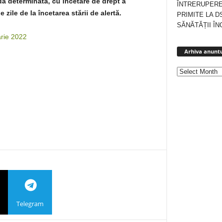
dă determinată, cu încetare de drept a
ÎNTRERUPERE
zile de la încetarea stării de alertă.
PRIMITE LA D
SĂNĂTĂȚII ÎN
arie 2022
Arhiva anuntu
Telegram