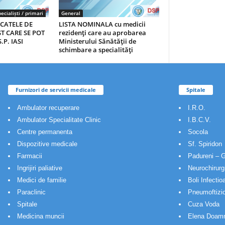
ecialiști / primari
General
ICATELE DE
LISTA NOMINALA cu medicii
T CARE SE POT
rezidenţi care au aprobarea
.P. IASI
Ministerului Sănătăţii de
schimbare a specialităţi
Furnizori de servicii medicale
Spitale
Ambulator recuperare
I.R.O.
Ambulator Specialitate Clinic
I.B.C.V.
Centre permanenta
Socola
Dispozitive medicale
Sf. Spiridon
Farmacii
Padureni – G
Ingrijiri paliative
Neurochirurg
Medici de familie
Boli Infectio
Paraclinic
Pneumoftizio
Spitale
Cuza Voda
Medicina muncii
Elena Doam