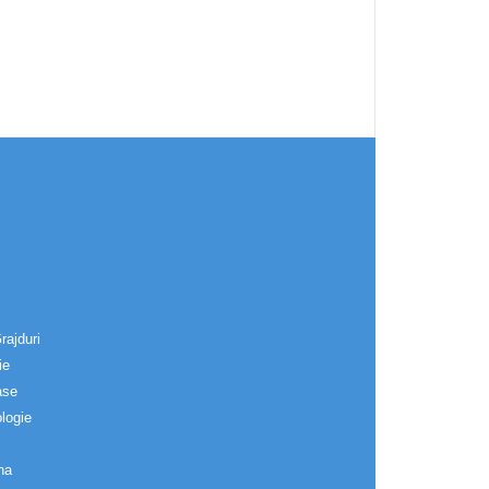
rajduri
ie
ase
logie
na