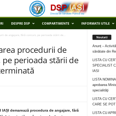
RI
DESPRE DSP
COMPARTIMENTE
INFORMATII UTILE
i de angajare, fără concurs, pe perioada stării de...
Noutati
Anunț – Activită
rea procedurii de
sănătate din Re
 pe perioada stării de
LISTA CU CER
SPECIALIST C
eterminată
IASI
LISTA NOMINALA
aprobarea Minis
specialităţi
LISTA CU CE
CARE SE POT R
AȘI demarează procedura de angajare, fără
LISTA CU APR