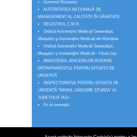
Guvernul Romaniei
AUTORITATEA NAȚIONALĂ DE
MANAGEMENT AL CALITĂȚII ÎN SĂNĂTATE
REGISTRUL C.M.R.
Ordinul Asistenţilor Medicali Generalişti,
Moaşelor şi Asistenţilor Medicali din România
Ordinul Asistenţilor Medicali Generalişti,
Moaşelor şi Asistenţilor Medicali - Filiala Iași
MINISTERUL AFACERILOR INTERNE -
DEPARTAMENTUL PENTRU SITUAȚII DE
URGENȚĂ
INSPECTORATUL PENTRU SITUAȚII DE
URGENȚĂ “MIHAIL GRIGORE STURZA” AL
JUDETULUI IAȘI -
Fii un exemplu
Acest website folosește Cookie(s) pentru a îmbu