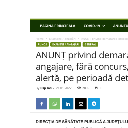
D
PAGINA PRINCIPALA
COVID-19
ANUNTU
S
P
Home
Examene / angajări
ANUNȚ privind demararea proceduri
I
RUNOS
EXAMENE / ANGAJĂRI
GENERAL
a
ANUNȚ privind demara
s
i
angajare, fără concurs,
alertă, pe perioadă d
By
Dsp Iasi
-
21.01.2022
2095
0
DIRECȚIA DE SĂNĂTATE PUBLICĂ A JUDEȚULUI I