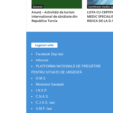
General
Certificate medici sp
Anunț – Activități de turism
LISTA CU CERTIF
internațional de sănătate din
MEDIC SPECIALIS
Republica Turcia
RIDICA DE LA D.S
Legaturi utile
Facebook Dsp Iasi
Infocons
PLATFORMA NAȚIONALĂ DE PREGĂTIRE
PENTRU SITUAȚII DE URGENȚĂ
O.M.S
Ministerul Sanatatii
I.N.S.P.
C.N.A.S.
C.J.A.S. Iasi
U.M.F. Iasi