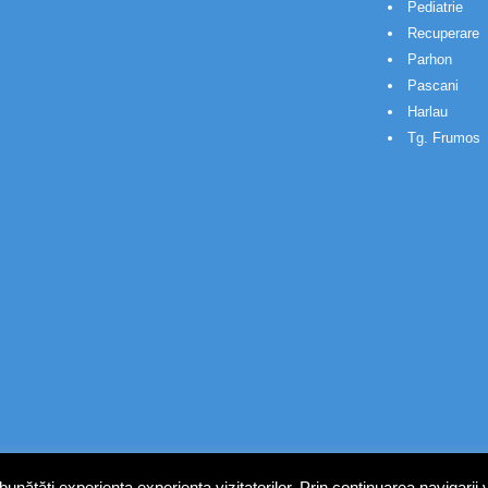
Pediatrie
Recuperare
Parhon
Pascani
Harlau
Tg. Frumos
nătăți experiența experiența vizitatorilor. Prin continuarea navigarii 