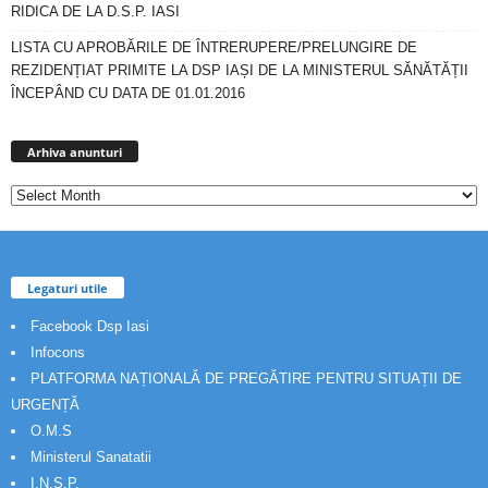
RIDICA DE LA D.S.P. IASI
LISTA CU APROBĂRILE DE ÎNTRERUPERE/PRELUNGIRE DE
REZIDENȚIAT PRIMITE LA DSP IAȘI DE LA MINISTERUL SĂNĂTĂȚII
ÎNCEPÂND CU DATA DE 01.01.2016
Arhiva
anunturi
Arhiva anunturi
Legaturi utile
Facebook Dsp Iasi
Infocons
PLATFORMA NAȚIONALĂ DE PREGĂTIRE PENTRU SITUAȚII DE
URGENȚĂ
O.M.S
Ministerul Sanatatii
I.N.S.P.