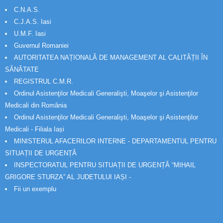
C.N.A.S.
C.J.A.S. Iasi
U.M.F. Iasi
Guvernul Romaniei
AUTORITATEA NAȚIONALĂ DE MANAGEMENT AL CALITĂȚII ÎN
SĂNĂTATE
REGISTRUL C.M.R.
Ordinul Asistenţilor Medicali Generalişti, Moaşelor şi Asistenţilor
Medicali din România
Ordinul Asistenţilor Medicali Generalişti, Moaşelor şi Asistenţilor
Medicali - Filiala Iași
MINISTERUL AFACERILOR INTERNE - DEPARTAMENTUL PENTRU
SITUAȚII DE URGENȚĂ
INSPECTORATUL PENTRU SITUAȚII DE URGENȚĂ “MIHAIL
GRIGORE STURZA” AL JUDETULUI IAȘI -
Fii un exemplu