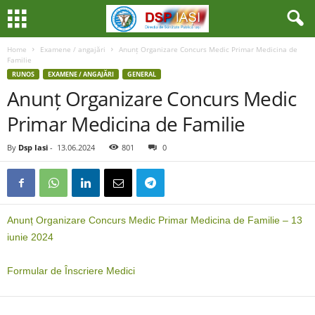
Home
Examene / angajări
Anunț Organizare Concurs Medic Primar Medicina de
Familie
RUNOS
EXAMENE / ANGAJĂRI
GENERAL
Anunț Organizare Concurs Medic
Primar Medicina de Familie
By
Dsp Iasi
-
13.06.2024
801
0
Anunț Organizare Concurs Medic Primar Medicina de Familie – 13
iunie 2024
Formular de Înscriere Medici