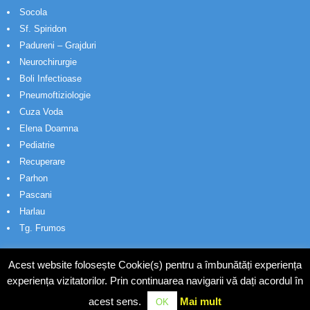
Socola
Sf. Spiridon
Padureni – Grajduri
Neurochirurgie
Boli Infectioase
Pneumoftiziologie
Cuza Voda
Elena Doamna
Pediatrie
Recuperare
Parhon
Pascani
Harlau
Tg. Frumos
Acest website folosește Cookie(s) pentru a îmbunătăți experiența
experiența vizitatorilor. Prin continuarea navigarii vă dați acordul în
acest sens.
Mai mult
OK
© Wakatech