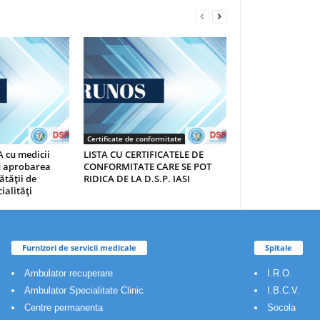
Certificate de conformitate
 cu medicii
LISTA CU CERTIFICATELE DE
au aprobarea
CONFORMITATE CARE SE POT
ătăţii de
RIDICA DE LA D.S.P. IASI
ialităţi
Furnizori de servicii medicale
Spitale
Ambulator recuperare
I.R.O.
Ambulator Specialitate Clinic
I.B.C.V.
Centre permanenta
Socola