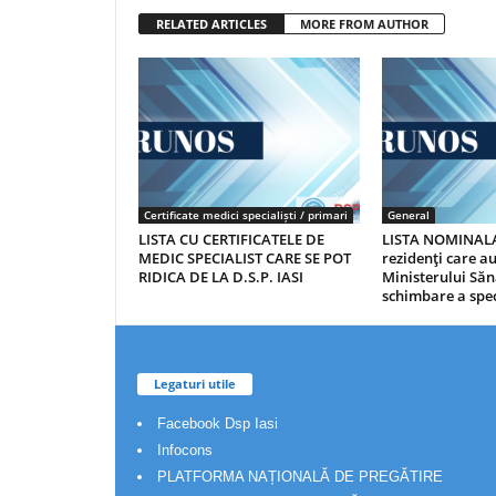
RELATED ARTICLES
MORE FROM AUTHOR
Certificate medici specialiști / primari
General
LISTA CU CERTIFICATELE DE
LISTA NOMINALA
MEDIC SPECIALIST CARE SE POT
rezidenţi care 
RIDICA DE LA D.S.P. IASI
Ministerului Săn
schimbare a spec
Legaturi utile
Facebook Dsp Iasi
Infocons
PLATFORMA NAȚIONALĂ DE PREGĂTIRE