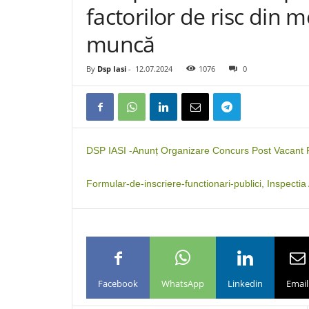
factorilor de risc din m
muncă
By
Dsp Iasi
-
12.07.2024
1076
0
DSP IASI -Anunț Organizare Concurs Post Vacant Re
Formular-de-inscriere-functionari-publici, Inspectia
Facebook
WhatsApp
Linkedin
Email