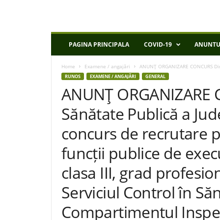
D
PAGINA PRINCIPALA
COVID-19
ANUNTU
S
P
Home
Examene / angajări
ANUNŢ ORGANIZARE CONCURS Direcţi
I
RUNOS
EXAMENE / ANGAJĂRI
GENERAL
a
ANUNŢ ORGANIZARE C
s
i
Sănătate Publică a Jud
concurs de recrutare 
funcții publice de exec
clasa III, grad profesio
Serviciul Control în Să
Compartimentul Inspecț