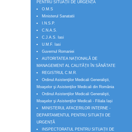
PENTRU SITUAȚII DE URGENȚĂ
O.M.S
Ministerul Sanatatii
I.N.S.P.
C.N.A.S.
C.J.A.S. Iasi
U.M.F. Iasi
Guvernul Romaniei
AUTORITATEA NAȚIONALĂ DE
MANAGEMENT AL CALITĂȚII ÎN SĂNĂTATE
REGISTRUL C.M.R.
Ordinul Asistenţilor Medicali Generalişti,
Moaşelor şi Asistenţilor Medicali din România
Ordinul Asistenţilor Medicali Generalişti,
Moaşelor şi Asistenţilor Medicali - Filiala Iași
MINISTERUL AFACERILOR INTERNE -
DEPARTAMENTUL PENTRU SITUAȚII DE
URGENȚĂ
INSPECTORATUL PENTRU SITUAȚII DE