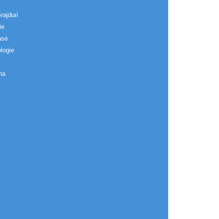
rajduri
ie
ase
logie
na