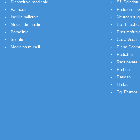
Dispozitive medicale
Sf. Spiridon
Farmacii
Padureni – G
Ingrijiri paliative
Neurochirurg
Medici de familie
Boli Infectio
Paraclinic
Pneumoftizio
Spitale
Cuza Voda
Medicina muncii
Elena Doam
Pediatrie
Recuperare
Parhon
Pascani
Harlau
Tg. Frumos