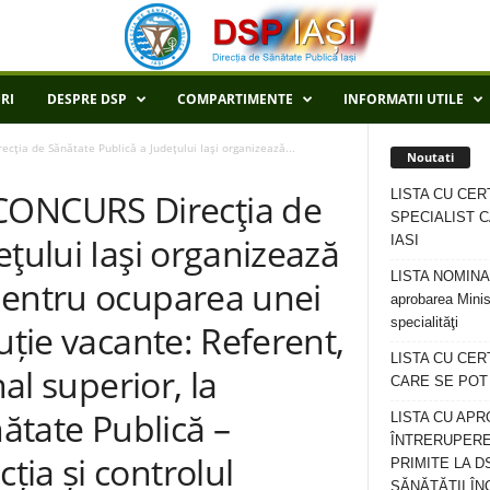
RI
DESPRE DSP
COMPARTIMENTE
INFORMATII UTILE
a de Sănătate Publică a Judeţului Iaşi organizează...
Noutati
LISTA CU CER
ONCURS Direcţia de
SPECIALIST C
eţului Iaşi organizează
IASI
LISTA NOMINALA
pentru ocuparea unei
aprobarea Minis
specialităţi
uție vacante: Referent,
LISTA CU CE
nal superior, la
CARE SE POT R
nătate Publică –
LISTA CU APR
ÎNTRERUPERE
ia și controlul
PRIMITE LA D
SĂNĂTĂȚII ÎN