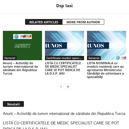
Dsp Iasi
RELATED ARTICLES
MORE FROM AUTHOR
General
Certificate medici specialiști / primari
General
Anunț – Activități de
LISTA CU CERTIFICATELE
LISTA NOMINALA cu
turism internațional de
DE MEDIC SPECIALIST
medicii rezidenţi care au
sănătate din Republica
CARE SE POT RIDICA DE
aprobarea Ministerului
Turcia
LA D.S.P. IASI
Sănătăţii de schimbare a
specialităţi
Noutati
Anunț – Activități de turism internațional de sănătate din Republica Turcia
LISTA CU CERTIFICATELE DE MEDIC SPECIALIST CARE SE POT