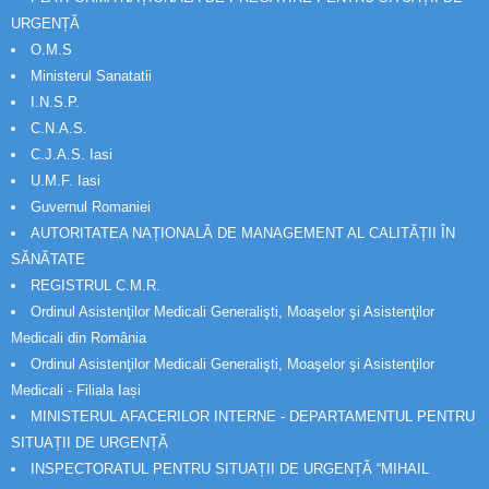
URGENȚĂ
O.M.S
Ministerul Sanatatii
I.N.S.P.
C.N.A.S.
C.J.A.S. Iasi
U.M.F. Iasi
Guvernul Romaniei
AUTORITATEA NAȚIONALĂ DE MANAGEMENT AL CALITĂȚII ÎN
SĂNĂTATE
REGISTRUL C.M.R.
Ordinul Asistenţilor Medicali Generalişti, Moaşelor şi Asistenţilor
Medicali din România
Ordinul Asistenţilor Medicali Generalişti, Moaşelor şi Asistenţilor
Medicali - Filiala Iași
MINISTERUL AFACERILOR INTERNE - DEPARTAMENTUL PENTRU
SITUAȚII DE URGENȚĂ
INSPECTORATUL PENTRU SITUAȚII DE URGENȚĂ “MIHAIL