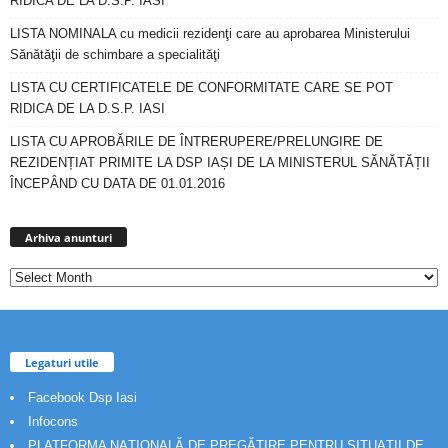
RIDICA DE LA D.S.P. IASI
LISTA NOMINALA cu medicii rezidenţi care au aprobarea Ministerului
Sănătăţii de schimbare a specialităţi
LISTA CU CERTIFICATELE DE CONFORMITATE CARE SE POT
RIDICA DE LA D.S.P. IASI
LISTA CU APROBĂRILE DE ÎNTRERUPERE/PRELUNGIRE DE
REZIDENȚIAT PRIMITE LA DSP IAȘI DE LA MINISTERUL SĂNĂTĂȚII
ÎNCEPÂND CU DATA DE 01.01.2016
Arhiva
anunturi
Arhiva anunturi
Legaturi utile
Facebook Dsp Iasi
Infocons
PLATFORMA NAȚIONALĂ DE PREGĂTIRE PENTRU SITUAȚII DE