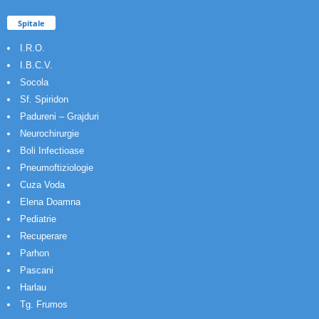
Spitale
I.R.O.
I.B.C.V.
Socola
Sf. Spiridon
Padureni – Grajduri
Neurochirurgie
Boli Infectioase
Pneumoftiziologie
Cuza Voda
Elena Doamna
Pediatrie
Recuperare
Parhon
Pascani
Harlau
Tg. Frumos