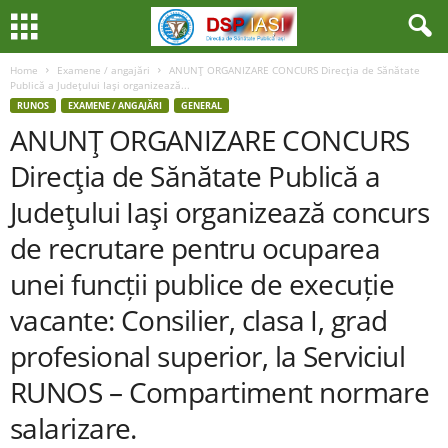
Home
Examene / angajări
ANUNŢ ORGANIZARE CONCURS Direcţia de Sănătate
Publică a Judeţului Iaşi organizează...
RUNOS
EXAMENE / ANGAJĂRI
GENERAL
ANUNŢ ORGANIZARE CONCURS
Direcţia de Sănătate Publică a
Judeţului Iaşi organizează concurs
de recrutare pentru ocuparea
unei funcții publice de execuție
vacante: Consilier, clasa I, grad
profesional superior, la Serviciul
RUNOS – Compartiment normare
salarizare.