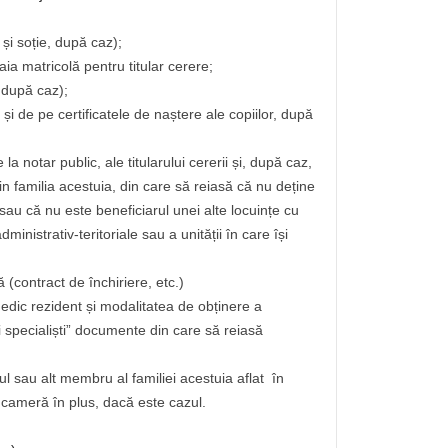
 și soție, după caz);
aia matricolă pentru titular cerere;
 după caz);
e și de pe certificatele de naștere ale copiilor, după
la notar public, ale titularului cererii și, după caz,
 din familia acestuia, din care să reiasă că nu deține
/sau că nu este beneficiarul unei alte locuințe cu
dministrativ-teritoriale sau a unității în care își
 (contract de închiriere, etc.)
edic rezident și modalitatea de obținere a
ri specialiști” documente din care să reiasă
ntul sau alt membru al familiei acestuia aflat în
 o cameră în plus, dacă este cazul.