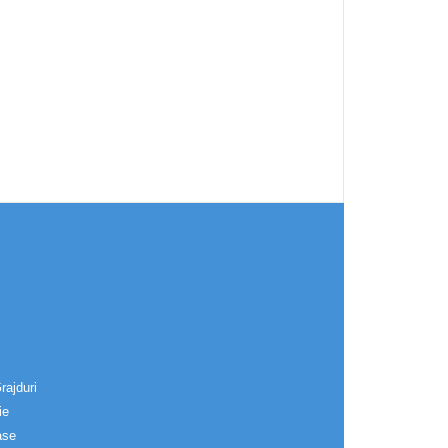
rajduri
ie
ase