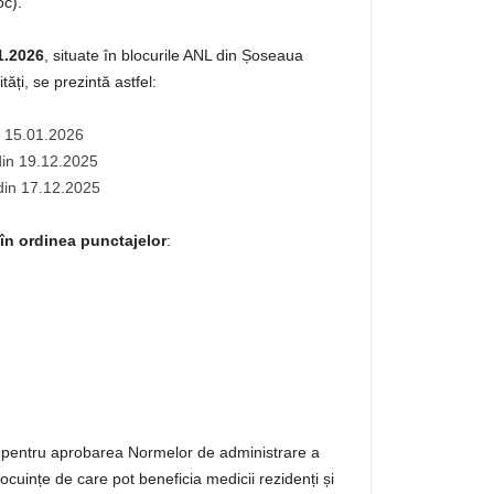
oc).
1.2026
, situate în blocurile ANL din Șoseaua
tăți, se prezintă astfel:
n 15.01.2026
in 19.12.2025
din 17.12.2025
 în ordinea punctajelor
:
 pentru aprobarea Normelor de administrare a
ocuințe de care pot beneficia medicii rezidenți și