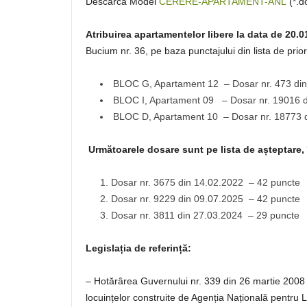
Descarcă Model
CERERE-APARTAMENT-ANL
(*.d
Atribuirea apartamentelor libere la data de 20.0
Bucium nr. 36, pe baza punctajului din lista de priori
BLOC G, Apartament 12 – Dosar nr. 473 di
BLOC I, Apartament 09 – Dosar nr. 19016 d
BLOC D, Apartament 10 – Dosar nr. 18773 
Următoarele dosare sunt pe lista de așteptare,
Dosar nr. 3675 din 14.02.2022 – 42 puncte
Dosar nr. 9229 din 09.07.2025 – 42 puncte
Dosar nr. 3811 din 27.03.2024 – 29 puncte
Legislația de referință:
– Hotărârea Guvernului nr. 339 din 26 martie 2008
locuințelor construite de Agenția Națională pentru L