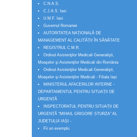
C.N.A.S.
C.J.A.S. Iasi
U.M.F. Iasi
Guvernul Romaniei
AUTORITATEA NAȚIONALĂ DE
MANAGEMENT AL CALITĂȚII ÎN SĂNĂTATE
REGISTRUL C.M.R.
Ordinul Asistenţilor Medicali Generalişti,
Moaşelor şi Asistenţilor Medicali din România
Ordinul Asistenţilor Medicali Generalişti,
Moaşelor şi Asistenţilor Medicali - Filiala Iași
MINISTERUL AFACERILOR INTERNE -
DEPARTAMENTUL PENTRU SITUAȚII DE
URGENȚĂ
INSPECTORATUL PENTRU SITUAȚII DE
URGENȚĂ “MIHAIL GRIGORE STURZA” AL
JUDETULUI IAȘI -
Fii un exemplu