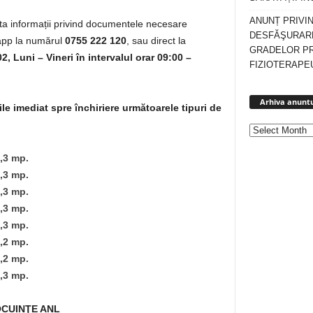
ANUNȚ PRIVI
ita informații privind documentele necesare
DESFĂŞURARE
sapp la numărul
0755 222 120
, sau direct la
GRADELOR P
02, Luni – Vineri în intervalul orar 09:00 –
FIZIOTERAPEU
Arhiva anuntu
le imediat spre închiriere următoarele tipuri de
,3 mp.
,3 mp.
,3 mp.
,3 mp.
,3 mp.
,2 mp.
,2 mp.
,3 mp.
OCUINŢE ANL