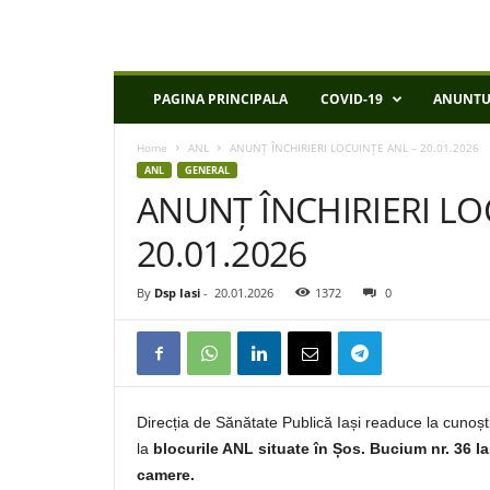
D
PAGINA PRINCIPALA
COVID-19
ANUNTU
S
P
Home
ANL
ANUNȚ ÎNCHIRIERI LOCUINȚE ANL – 20.01.2026
I
ANL
GENERAL
a
ANUNȚ ÎNCHIRIERI LO
s
i
20.01.2026
By
Dsp Iasi
-
20.01.2026
1372
0
Direcția de Sănătate Publică Iași readuce la cunoșt
la
blocurile ANL situate în Șos. Bucium nr. 36 Ia
camere.