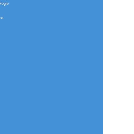
logie
na