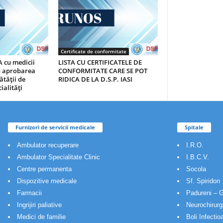
Certificate de conformitate
 cu medicii
LISTA CU CERTIFICATELE DE
au aprobarea
CONFORMITATE CARE SE POT
ătăţii de
RIDICA DE LA D.S.P. IASI
ialităţi
Furnizori de servicii medicale
Spitale
Ambulator recuperare
I.R.O.
Ambulator Specialitate Clinic
I.B.C.V.
Centre permanenta
Socola
Dispozitive medicale
Sf. Spiridon
Farmacii
Padureni – G
Ingrijiri paliative
Neurochirurg
Medici de familie
Boli Infectio