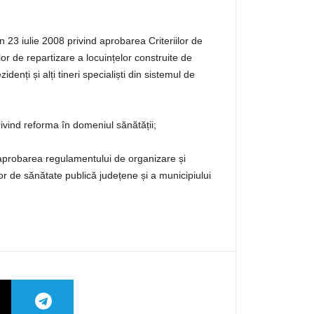
n 23 iulie 2008 privind aprobarea Criteriilor de
ilor de repartizare a locuințelor construite de
enți și alți tineri specialiști din sistemul de
rivind reforma în domeniul sănătății;
aprobarea regulamentului de organizare și
ilor de sănătate publică județene și a municipiului