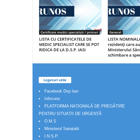
Certificate medici specialiști / primari
General
LISTA CU CERTIFICATELE DE
LISTA NOMINALA
MEDIC SPECIALIST CARE SE POT
rezidenţi care 
RIDICA DE LA D.S.P. IASI
Ministerului Săn
schimbare a spec
Legaturi utile
Facebook Dsp Iasi
Infocons
PLATFORMA NAȚIONALĂ DE PREGĂTIRE
PENTRU SITUAȚII DE URGENȚĂ
O.M.S
Ministerul Sanatatii
I.N.S.P.