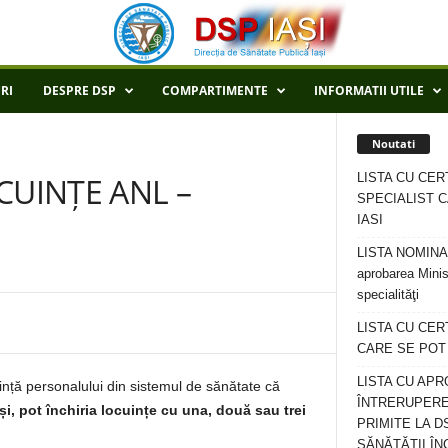
RI
DESPRE DSP
COMPARTIMENTE
INFORMATII UTILE
Noutati
LISTA CU CER
CUINȚE ANL –
SPECIALIST C
IASI
LISTA NOMINALA
aprobarea Minis
specialităţi
LISTA CU CE
CARE SE POT R
LISTA CU APR
ință personalului din sistemul de sănătate că
ÎNTRERUPERE
și, pot închiria locuințe cu una, două sau trei
PRIMITE LA D
SĂNĂTĂȚII ÎN