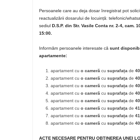
Persoanele care au deja dosar înregistrat pot solic
reactualizării dosarului de locuință: telefonic/what
sediul
D.S.P. din Str. Vasile Conta nr. 2-4, cam. 1
15:00.
Informăm persoanele interesate că
sunt disponibi
apartamente:
apartament cu
o cameră
cu
suprafața
de
40
apartament cu
o cameră
cu
suprafața
de
40
apartament cu
o cameră
cu
suprafața
de
40
apartament cu
o cameră
cu
suprafața
de
40
apartament cu
o cameră
cu
suprafața
de
40
apartament cu
o cameră
cu
suprafața
de
41
apartament cu
o cameră
cu
suprafața
de
41
apartament cu
o cameră
cu
suprafața
de
40
ACTE NECESARE PENTRU OBŢINEREA UNEI L