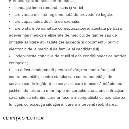
Europeanşi și domiciliul în România;
cunoaşte limba română, scris şi vorbit;
are vârsta minimă reglementată de prevederile legale;
are capacitatea deplină de exerciţiu;
are o stare de sănătate corespunzătoare, atestată pe baza
adeverinței medicale eliberate de medicul de familie sau de
unitățile sanitare abilitatate (se acceptă și documentul primit
electronic de la medicul de familie al candidatului);
îndeplineşte condiţiile de studii și alte condiții specifice potrivit
cerințelor ;
nu a fost condamnată pentru săvârşirea unei infracţiuni
contra umanităţii, contra statului sau contra autorităţii, de
serviciu sau în legătură cu serviciul, care împiedică înfăptuirea
justiţiei, de fals ori a unor fapte de corupţie sau a unei infracţiuni
săvârşite cu intenţie, care ar face-o incompatibilă cu exercitarea
funcţiei, cu excepţia situaţiei în care a intervenit reabilitarea;
CERINȚĂ SPECIFICĂ: