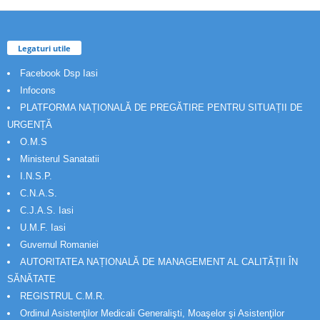
Legaturi utile
Facebook Dsp Iasi
Infocons
PLATFORMA NAȚIONALĂ DE PREGĂTIRE PENTRU SITUAȚII DE
URGENȚĂ
O.M.S
Ministerul Sanatatii
I.N.S.P.
C.N.A.S.
C.J.A.S. Iasi
U.M.F. Iasi
Guvernul Romaniei
AUTORITATEA NAȚIONALĂ DE MANAGEMENT AL CALITĂȚII ÎN
SĂNĂTATE
REGISTRUL C.M.R.
Ordinul Asistenţilor Medicali Generalişti, Moaşelor şi Asistenţilor