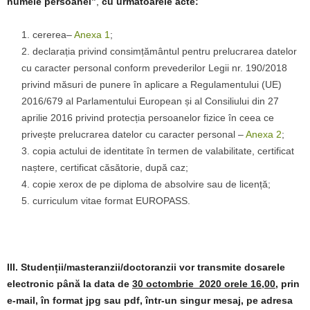
numele persoanei”
,
cu următoarele acte:
cererea–
Anexa 1
;
declarația privind consimțământul pentru prelucrarea datelor
cu caracter personal conform prevederilor Legii nr. 190/2018
privind măsuri de punere în aplicare a Regulamentului (UE)
2016/679 al Parlamentului European și al Consiliului din 27
aprilie 2016 privind protecția persoanelor fizice în ceea ce
privește prelucrarea datelor cu caracter personal –
Anexa 2
;
copia actului de identitate în termen de valabilitate, certificat
naștere, certificat căsătorie, după caz;
copie xerox de pe diploma de absolvire sau de licență;
curriculum vitae format EUROPASS.
III. Studenții/masteranzii/doctoranzii
vor transmite dosarele
electronic până la data de
30 octombrie 2020 orele 16,00,
prin
e-mail, în format jpg sau pdf, într-un singur mesaj, pe adresa