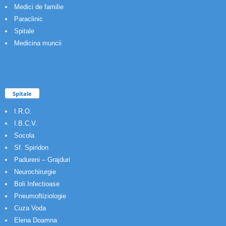
Medici de familie
Paraclinic
Spitale
Medicina muncii
Spitale
I.R.O.
I.B.C.V.
Socola
Sf. Spiridon
Padureni – Grajduri
Neurochirurgie
Boli Infectioase
Pneumoftiziologie
Cuza Voda
Elena Doamna