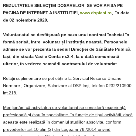
REZULTATELE SELECȚIEI DOSARELOR SE VOR AFIȘA PE
PAGINA DE INTERNET A INSTITUȚIEI,
www.dspiasi.ro
, în data
de 02 noiembrie 2020.
Voluntariatul se desfășoară pe baza unui contract încheiat în
formă scrisă, între voluntar și instituția noastră.
Persoanele
admise se vor prezenta la sediul Direcției de Sănătate Publică
Iași, din strada Vasile Conta nr.2-4, la o dată comunicată
ulterior, în vederea semnării contractului de voluntariat.
Relații suplimentare se pot obține la Serviciul Resurse Umane,
Normare , Organizare, Salarizare al DSP Iași, telefon 0232/210900
int.218.
Menționăm că activitatea de voluntariat se consideră experiență
profesională și /sau în specialitate, în funcție de tipul activității, dacă
aceasta este realizată în domeniul studiilor absolvite, conform
prevederilor art.10 alin.(2) din Legea nr.78 /2014 privind