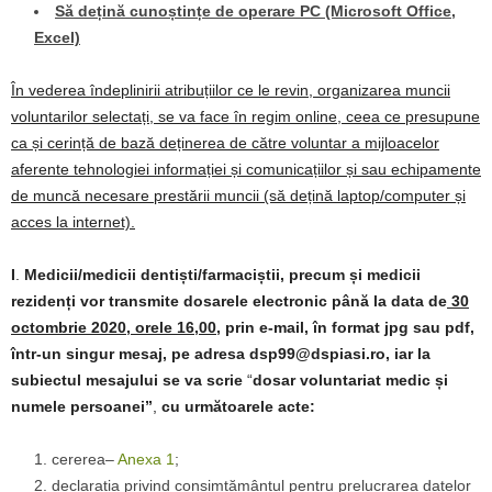
Să dețină cunoștințe de operare PC (Microsoft Office,
Excel)
În vederea îndeplinirii atribuțiilor ce le revin, organizarea muncii
voluntarilor selectați, se va face în regim online, ceea ce presupune
ca și cerință de bază deținerea de către voluntar a mijloacelor
aferente tehnologiei informației și comunicațiilor și sau echipamente
de muncă necesare prestării muncii (să dețină laptop/computer și
acces la internet).
I
.
Medicii/medicii dentiști/farmaciștii, precum și medicii
rezidenți
vor transmite dosarele electronic până la data de
30
octombrie 2020, orele 16,00,
prin e-mail, în format jpg sau pdf,
într-un singur mesaj, pe adresa dsp99@dspiasi.ro, iar la
subiectul mesajului se va scrie
“
dosar voluntariat medic și
numele persoanei”
,
cu următoarele acte:
cererea–
Anexa 1
;
declarația privind consimțământul pentru prelucrarea datelor