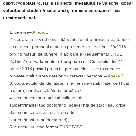
dsp99@dspiasi.ro, iar la subiectul mesajului se va scrie
“
dosar
voluntariat student/masterand și numele persoanei”
,
cu
următoarele acte:
cererea–
Anexa 1
;
declarația privind consimțământul pentru prelucrarea datelor
cu caracter personal conform prevederilor Legii nr. 190/2018
privind măsuri de punere în aplicare a Regulamentului (UE)
2016/679 al Parlamentului European și al Consiliului din 27
aprilie 2016 privind protecția persoanelor fizice în ceea ce
privește prelucrarea datelor cu caracter personal –
Anexa 2
;
copia actului de identitate în termen de valabilitate, certificat
naștere, certificat căsătorie, după caz;
acte doveditoare privind calitatea de
student/masterand/doctorand (adeverință de studii sau orice
document care stestă calitatea de
student/masterand/doctorand);
curriculum vitae format EUROPASS.