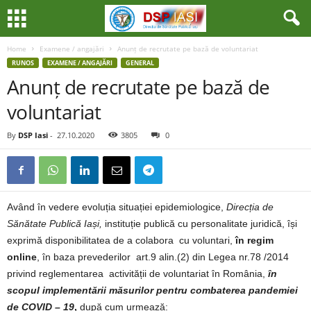
Home
Examene / angajări
Anunț de recrutate pe bază de voluntariat
RUNOS
EXAMENE / ANGAJĂRI
GENERAL
Anunț de recrutate pe bază de
voluntariat
By
DSP Iasi
-
27.10.2020
3805
0
Având în vedere evoluția situației epidemiologice,
Direcția de
Sănătate Publică Iași,
instituție publică cu personalitate juridică, își
exprimă disponibilitatea de a colabora cu voluntari,
în regim
online
, în baza prevederilor art.9 alin.(2) din Legea nr.78 /2014
privind reglementarea activității de voluntariat în România,
în
scopul implementării măsurilor pentru combaterea pandemiei
de COVID – 19
,
după cum urmează: