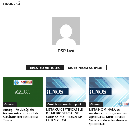
noastră
DSP Iasi
RELATED ARTICLES
MORE FROM AUTHOR
General
Certificate medici specialiști / primari
General
Anunț – Activități de
LISTA CU CERTIFICATELE
LISTA NOMINALA cu
turism internațional de
DE MEDIC SPECIALIST
medicii rezidenţi care au
sănătate din Republica
CARE SE POT RIDICA DE
aprobarea Ministerului
Turcia
LA D.S.P. IASI
Sănătăţii de schimbare a
specialităţi