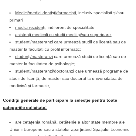
Medici/medici dentiști/farmaciști
, inclusiv specialiști și/sau
primari
medici rezidenți
, indiferent de specialitate;
asistenți medicali cu studii medii și/sau superioare
;
studen
ți/masteranzi
care urmează studii de licență sau de
master la facultăți cu profil informatic;
studenți/masteranzi
care urmează studii de licență sau de
master la facultatea de psihologie;
studenți/masteranzi/doctoranzi
care urmează programe de
studii de licență, de master sau doctorat la universitatea de
medicină și farmacie;
Condiții generale de participare la selecție pentru toate
categoriile solicitate:
are cetaţenia română, cetățenie a altor state membre ale
Uniunii Europene sau a statelor aparținând Spațiului Economic