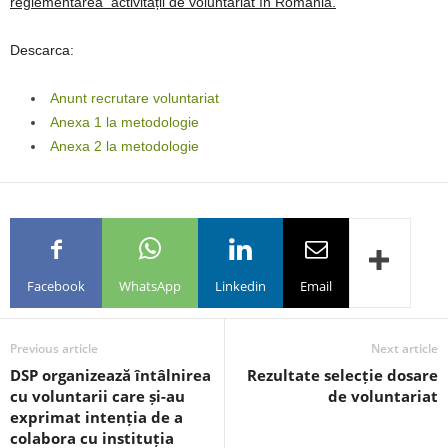
reglementarea activității de voluntariat în România.
Descarca:
Anunt recrutare voluntariat
Anexa 1 la metodologie
Anexa 2 la metodologie
Facebook
WhatsApp
Linkedin
Email
Previous article
Next article
DSP organizează întâlnirea
Rezultate selecție dosare
cu voluntarii care și-au
de voluntariat
exprimat intenția de a
colabora cu instituția