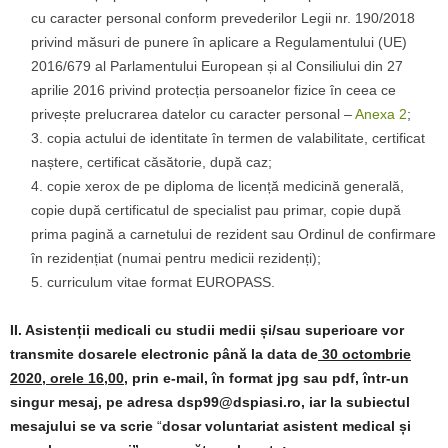
cu caracter personal conform prevederilor Legii nr. 190/2018
privind măsuri de punere în aplicare a Regulamentului (UE)
2016/679 al Parlamentului European și al Consiliului din 27
aprilie 2016 privind protecția persoanelor fizice în ceea ce
privește prelucrarea datelor cu caracter personal –
Anexa 2
;
copia actului de identitate în termen de valabilitate, certificat
naștere, certificat căsătorie, după caz;
copie xerox de pe diploma de licență medicină generală,
copie după certificatul de specialist pau primar, copie după
prima pagină a carnetului de rezident sau Ordinul de confirmare
în rezidențiat (numai pentru medicii rezidenți);
curriculum vitae format EUROPASS.
II. Asistenții medicali cu studii medii și/sau superioare
vor
transmite dosarele electronic până la data de
30 octombrie
2020, orele 16,00,
prin e-mail, în format jpg sau pdf, într-un
singur mesaj, pe adresa dsp99@dspiasi.ro, iar la subiectul
mesajului se va scrie
“
dosar voluntariat asistent medical și