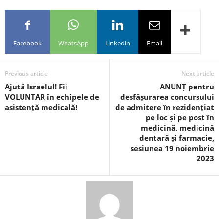
Facebook
WhatsApp
Linkedin
Email
Previous article
Next article
Ajută Israelul! Fii
ANUNȚ pentru
VOLUNTAR în echipele de
desfășurarea concursului
asistență medicală!
de admitere în rezidențiat
pe loc și pe post în
medicină, medicină
dentară și farmacie,
sesiunea 19 noiembrie
2023