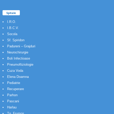
Spitale
I.R.O.
I.B.C.V.
Socola
Sf. Spiridon
Padureni – Grajduri
Neurochirurgie
Boli Infectioase
Pneumoftiziologie
Cuza Voda
Elena Doamna
Pediatrie
Recuperare
Parhon
Pascani
Harlau
Tg. Frumos