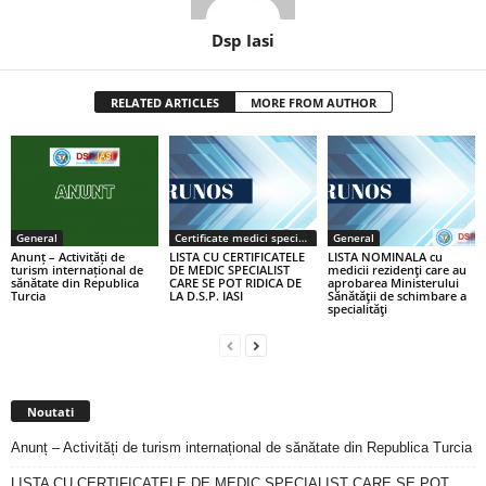
Dsp Iasi
RELATED ARTICLES
MORE FROM AUTHOR
General
Certificate medici specialiști / primari
General
Anunț – Activități de
LISTA CU CERTIFICATELE
LISTA NOMINALA cu
turism internațional de
DE MEDIC SPECIALIST
medicii rezidenţi care au
sănătate din Republica
CARE SE POT RIDICA DE
aprobarea Ministerului
Turcia
LA D.S.P. IASI
Sănătăţii de schimbare a
specialităţi
Noutati
Anunț – Activități de turism internațional de sănătate din Republica Turcia
LISTA CU CERTIFICATELE DE MEDIC SPECIALIST CARE SE POT