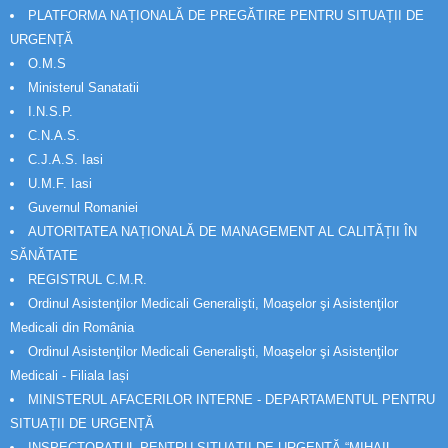
PLATFORMA NAȚIONALĂ DE PREGĂTIRE PENTRU SITUAȚII DE
URGENȚĂ
O.M.S
Ministerul Sanatatii
I.N.S.P.
C.N.A.S.
C.J.A.S. Iasi
U.M.F. Iasi
Guvernul Romaniei
AUTORITATEA NAȚIONALĂ DE MANAGEMENT AL CALITĂȚII ÎN
SĂNĂTATE
REGISTRUL C.M.R.
Ordinul Asistenţilor Medicali Generalişti, Moaşelor şi Asistenţilor
Medicali din România
Ordinul Asistenţilor Medicali Generalişti, Moaşelor şi Asistenţilor
Medicali - Filiala Iași
MINISTERUL AFACERILOR INTERNE - DEPARTAMENTUL PENTRU
SITUAȚII DE URGENȚĂ
INSPECTORATUL PENTRU SITUAȚII DE URGENȚĂ “MIHAIL