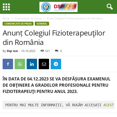
Home
Comunicate de presa
Anunț Colegiul Fizioterapeuţilor din România
COMUNICATE DE PRESA
GENERAL
Anunț Colegiul Fizioterapeuţilor
din România
By
Dsp Iasi
-
10.10.2023
521
0
ÎN DATA DE 04.12.2023 SE VA DESFĂȘURA EXAMENUL
DE OBŢINERE A GRADELOR PROFESIONALE PENTRU
FIZIOTERAPEUŢI PENTRU ANUL 2023.
PENTRU MAI MULTE INFORMAȚII, VĂ RUGĂM ACCESAȚI 
ACEST 