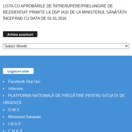
LISTA CU APROBĂRILE DE ÎNTRERUPERE/PRELUNGIRE DE
REZIDENȚIAT PRIMITE LA DSP IAȘI DE LA MINISTERUL SĂNĂTĂȚII
ÎNCEPÂND CU DATA DE 01.01.2016
Arhiva
anunturi
Arhiva anunturi
Legaturi utile
Facebook Dsp Iasi
Infocons
PLATFORMA NAȚIONALĂ DE PREGĂTIRE PENTRU SITUAȚII DE
URGENȚĂ
O.M.S
Ministerul Sanatatii
I.N.S.P.
C.N.A.S.