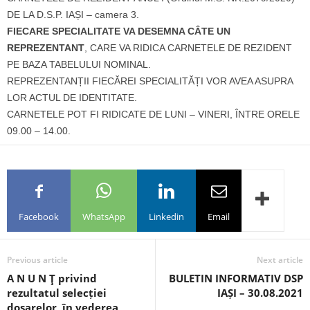
DE LA D.S.P. IAȘI – camera 3.
FIECARE SPECIALITATE VA DESEMNA CÂTE UN
REPREZENTANT
, CARE VA RIDICA CARNETELE DE REZIDENT
PE BAZA TABELULUI NOMINAL.
REPREZENTANȚII FIECĂREI SPECIALITĂȚI VOR AVEA ASUPRA
LOR ACTUL DE IDENTITATE.
CARNETELE POT FI RIDICATE DE LUNI – VINERI, ÎNTRE ORELE
09.00 – 14.00.
Facebook
WhatsApp
Linkedin
Email
Previous article
Next article
A N U N Ţ privind
BULETIN INFORMATIV DSP
rezultatul selecției
IAȘI – 30.08.2021
dosarelor, în vederea