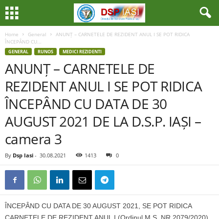
Home
General
ANUNȚ – CARNETELE DE REZIDENT ANUL I SE POT RIDICA
ÎNCEPÂND CU...
GENERAL
RUNOS
MEDICI REZIDENTI
ANUNȚ – CARNETELE DE
REZIDENT ANUL I SE POT RIDICA
ÎNCEPÂND CU DATA DE 30
AUGUST 2021 DE LA D.S.P. IAȘI –
camera 3
By
Dsp Iasi
-
30.08.2021
1413
0
ÎNCEPÂND CU DATA DE 30 AUGUST 2021, SE POT RIDICA
CARNETELE DE REZIDENT ANUL I (Ordinul M.S. NR.2079/2020)