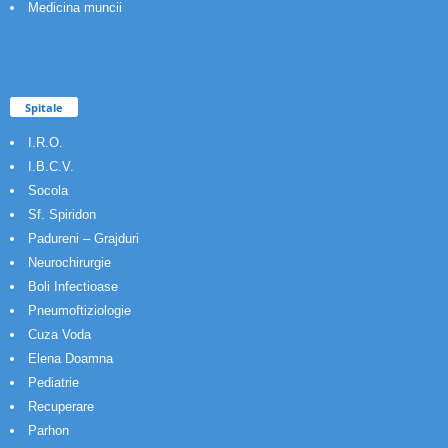
Medicina muncii
Spitale
I.R.O.
I.B.C.V.
Socola
Sf. Spiridon
Padureni – Grajduri
Neurochirurgie
Boli Infectioase
Pneumoftiziologie
Cuza Voda
Elena Doamna
Pediatrie
Recuperare
Parhon