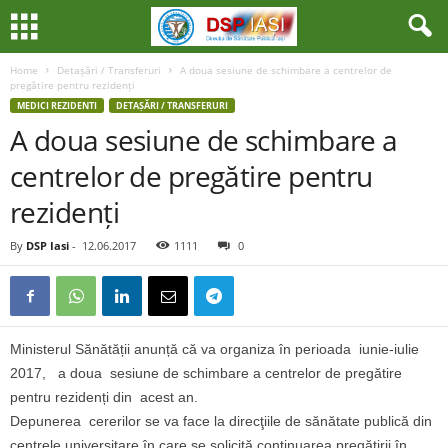
Home
Detașări / Transferuri
A doua sesiune de schimbare a centrelor de
pregătire pentru rezidenți
MEDICI REZIDENTI
DETAȘĂRI / TRANSFERURI
A doua sesiune de schimbare a
centrelor de pregătire pentru
rezidenți
By
DSP Iasi
-
12.06.2017
1111
0
Ministerul Sănătății anunță că va organiza în perioada iunie-iulie
2017, a doua sesiune de schimbare a centrelor de pregătire
pentru rezidenți din acest an.
Depunerea cererilor se va face la direcţiile de sănătate publică din
centrele universitare în care se solicită continuarea pregătirii în