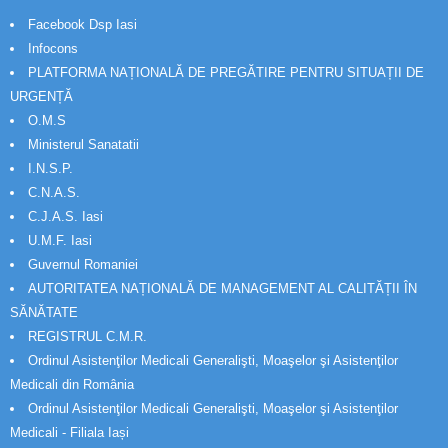
Facebook Dsp Iasi
Infocons
PLATFORMA NAȚIONALĂ DE PREGĂTIRE PENTRU SITUAȚII DE
URGENȚĂ
O.M.S
Ministerul Sanatatii
I.N.S.P.
C.N.A.S.
C.J.A.S. Iasi
U.M.F. Iasi
Guvernul Romaniei
AUTORITATEA NAȚIONALĂ DE MANAGEMENT AL CALITĂȚII ÎN
SĂNĂTATE
REGISTRUL C.M.R.
Ordinul Asistenţilor Medicali Generalişti, Moaşelor şi Asistenţilor
Medicali din România
Ordinul Asistenţilor Medicali Generalişti, Moaşelor şi Asistenţilor
Medicali - Filiala Iași