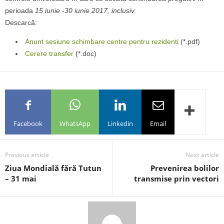
perioada
15 iunie -30 iunie 2017, inclusiv
.
Descarcă:
Anunt sesiune schimbare centre pentru rezidenti
(*.pdf)
Cerere transfer
(*.doc)
Facebook
WhatsApp
Linkedin
Email
Previous article
Next article
Ziua Mondială fără Tutun
Prevenirea bolilor
– 31 mai
transmise prin vectori