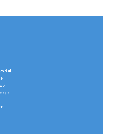
rajduri
ie
ase
logie
na