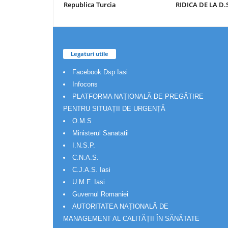
Republica Turcia
RIDICA DE LA D.S
Legaturi utile
Facebook Dsp Iasi
Infocons
PLATFORMA NAȚIONALĂ DE PREGĂTIRE
PENTRU SITUAȚII DE URGENȚĂ
O.M.S
Ministerul Sanatatii
I.N.S.P.
C.N.A.S.
C.J.A.S. Iasi
U.M.F. Iasi
Guvernul Romaniei
AUTORITATEA NAȚIONALĂ DE
MANAGEMENT AL CALITĂȚII ÎN SĂNĂTATE