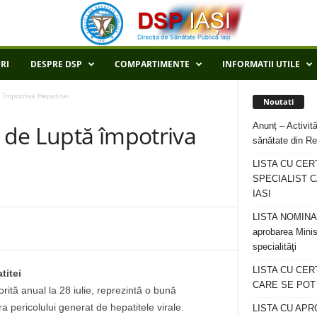
RI
DESPRE DSP
COMPARTIMENTE
INFORMATII UTILE
ă împotriva Hepatitei
Noutati
Anunț – Activită
ă de Luptă împotriva
sănătate din Re
LISTA CU CER
SPECIALIST C
IASI
LISTA NOMINALA
aprobarea Minis
specialităţi
LISTA CU CE
titei
CARE SE POT R
rită anual la 28 iulie, reprezintă o bună
a pericolului generat de hepatitele virale.
LISTA CU APR