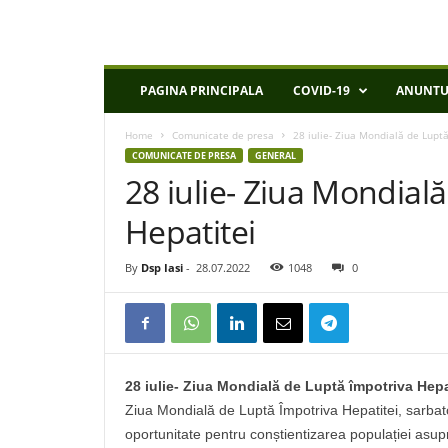
D
PAGINA PRINCIPALA
COVID-19
ANUNTU
S
P
Home
Comunicate de presa
28 iulie- Ziua Mondială de Lupt
I
COMUNICATE DE PRESA
GENERAL
a
28 iulie- Ziua Mondial
s
i
Hepatitei
By
Dsp Iasi
-
28.07.2022
1048
0
28 iulie- Ziua Mondială de Luptă împotriva Hepa
Ziua Mondială de Luptă Împotriva Hepatitei, sarbato
oportunitate pentru conștientizarea populației asupr