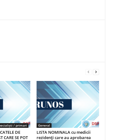
ecialiști / primari
General
ICATELE DE
LISTA NOMINALA cu medicii
T CARE SE POT
rezidenţi care au aprobarea