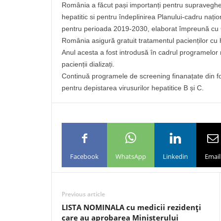
România a făcut pași importanți pentru supraveghere
hepatitic si pentru îndeplinirea Planului-cadru națio
pentru perioada 2019-2030, elaborat împreună cu O
România asigură gratuit tratamentul pacienților cu 
Anul acesta a fost introdusă în cadrul programelor 
pacienții dializați.
Continuă programele de screening finanațate din f
pentru depistarea virusurilor hepatitice B și C.
Facebook
WhatsApp
Linkedin
Email
Previous article
LISTA NOMINALA cu medicii rezidenţi
care au aprobarea Ministerului