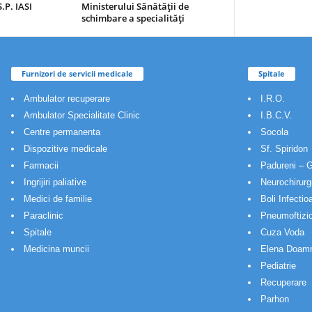
.P. IASI
Ministerului Sănătăţii de
schimbare a specialităţi
Furnizori de servicii medicale
Spitale
Ambulator recuperare
I.R.O.
Ambulator Specialitate Clinic
I.B.C.V.
Centre permanenta
Socola
Dispozitive medicale
Sf. Spiridon
Farmacii
Padureni – G
Ingrijiri paliative
Neurochirurg
Medici de familie
Boli Infectio
Paraclinic
Pneumoftizio
Spitale
Cuza Voda
Medicina muncii
Elena Doam
Pediatrie
Recuperare
Parhon