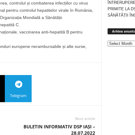
ÎNTRERUPERE
a, controlul și combaterea infecțiilor cu virus
PRIMITE LA D
nal pentru controlul hepatitelor virale în România,
SĂNĂTĂȚII ÎN
rganizația Mondială a Sănătății.
hepatită C.
Arhiva anuntu
naționale, vaccinarea anti-hepatită B pentru
onduri europene nerambursabile și alte surse,
Telegram
Next article
BULETIN INFORMATIV DSP IAȘI –
28.07.2022