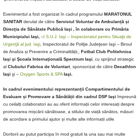
Evenimentul a fost organizat în cadrul programului
MARATONUL
SANITAR
derulat de către
Serviciul Voluntar de Ambulanță și
Direcția de Sănătate Publică Iași
, în colaborare cu Primăria
Municipiului Iaşi,
–
I.S.U.J. Iaşi – Inspectoratul pentru Situaţii de
Urgenţă al jud. Iaşi
, Inspectoratul de Poliţie Judeţean Iaşi – Biroul
de Analiza și Prevenire a Criminalității;,
Fotbal Club Politehnica
Iaşi şi Şcoala Internaţională Spectrum Iaşi
, cu sprijinul strategic
al
Clubului Fabrica de Voluntari
, sponsorizat de către
Decathlon
Iaşi
şi –
Oxygen Sports & SPA
Iaşi.
In cadrul evenimentului
reprezentanții Compartimentului de
Evaluare și Promovare a Sănătății din cadrul DSP Iași
împreună
cu ceilalți colaboratori au au oferit informații celor interesați despre
promovarea mișcării sănătoase, a stilului de viață sănătos, măsuri
de acordare a primului ajutor și multe alte informații utile.
Doritorii au putut participa în mod gratuit la una sau mai multe