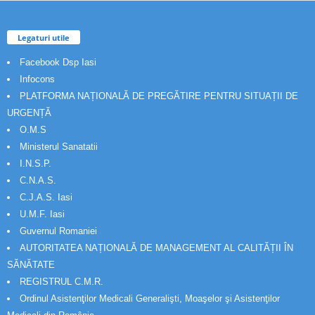
Legaturi utile
Facebook Dsp Iasi
Infocons
PLATFORMA NAȚIONALĂ DE PREGĂTIRE PENTRU SITUAȚII DE
URGENȚĂ
O.M.S
Ministerul Sanatatii
I.N.S.P.
C.N.A.S.
C.J.A.S. Iasi
U.M.F. Iasi
Guvernul Romaniei
AUTORITATEA NAȚIONALĂ DE MANAGEMENT AL CALITĂȚII ÎN
SĂNĂTATE
REGISTRUL C.M.R.
Ordinul Asistenţilor Medicali Generalişti, Moaşelor şi Asistenţilor