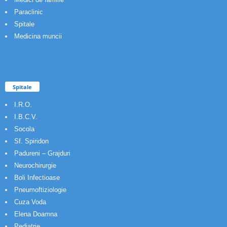
Paraclinic
Spitale
Medicina muncii
Spitale
I.R.O.
I.B.C.V.
Socola
Sf. Spiridon
Padureni – Grajduri
Neurochirurgie
Boli Infectioase
Pneumoftiziologie
Cuza Voda
Elena Doamna
Pediatrie