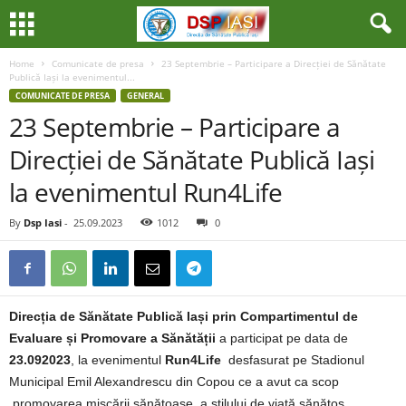
Home
Comunicate de presa
23 Septembrie – Participare a Direcției de Sănătate
Publică Iași la evenimentul...
COMUNICATE DE PRESA
GENERAL
23 Septembrie – Participare a
Direcției de Sănătate Publică Iași
la evenimentul Run4Life
By
Dsp Iasi
-
25.09.2023
1012
0
Direcția de Sănătate Publică Iași prin Compartimentul de
Evaluare și Promovare a Sănătății
a participat pe data de
23.092023
, la evenimentul
Run4Life
desfasurat pe Stadionul
Municipal Emil Alexandrescu din Copou ce a avut ca scop
promovarea mișcării sănătoase, a stilului de viață sănătos.