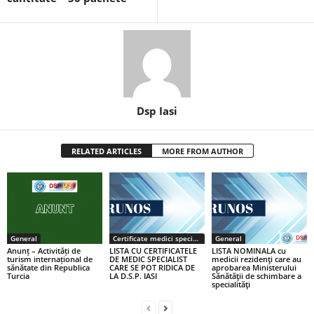
Dsp Iasi
RELATED ARTICLES
MORE FROM AUTHOR
General
Certificate medici specialiști / primari
General
Anunț – Activități de
LISTA CU CERTIFICATELE
LISTA NOMINALA cu
turism internațional de
DE MEDIC SPECIALIST
medicii rezidenţi care au
sănătate din Republica
CARE SE POT RIDICA DE
aprobarea Ministerului
Turcia
LA D.S.P. IASI
Sănătăţii de schimbare a
specialităţi