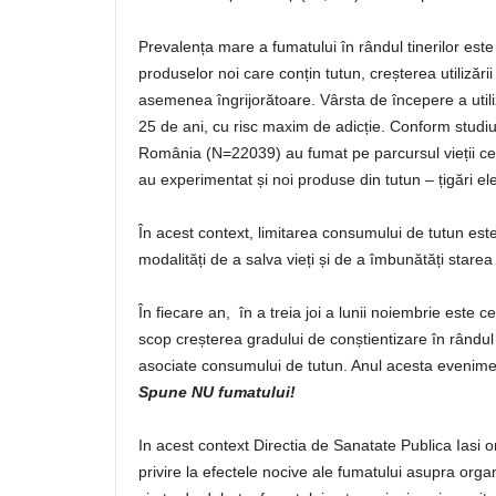
Prevalența mare a fumatului în rândul tinerilor es
produselor noi care conțin tutun, creșterea utilizării
asemenea îngrijorătoare. Vârsta de începere a utili
25 de ani, cu risc maxim de adicție. Conform studiu
România (N=22039) au fumat pe parcursul vieții cel 
au experimentat și noi produse din tutun – țigări el
În acest context, limitarea consumului de tutun este
modalități de a salva vieți și de a îmbunătăți stare
În fiecare an, în a treia joi a lunii noiembrie este c
scop creșterea gradului de conștientizare în rândul 
asociate consumului de tutun. Anul acesta evenime
Spune NU fumatului!
In acest context Directia de Sanatate Publica Iasi o
privire la efectele nocive ale fumatului asupra organ