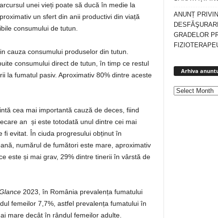
arcursul unei vieți poate să ducă în medie la
ANUNȚ PRIVI
roximativ un sfert din anii productivi din viață
DESFĂŞURARE
uibile consumului de tutun.
GRADELOR P
FIZIOTERAPEU
in cauza consumului produselor din tutun.
uite consumului direct de tutun, în timp ce restul
Arhiva anuntu
ii la fumatul pasiv. Aproximativ 80% dintre aceste
intă cea mai importantă cauză de deces, fiind
ecare an și este totodată unul dintre cei mai
fi evitat. În ciuda progresului obținut în
eană, numărul de fumători este mare, aproximativ
e este și mai grav, 29% dintre tinerii în vârstă de
 Glance
2023, în România prevalența fumatului
ândul femeilor 7,7%, astfel prevalența fumatului în
mai mare decât în rândul femeilor adulte.