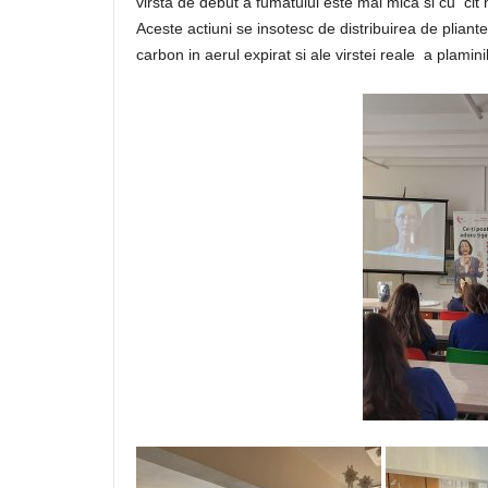
virsta de debut a fumatului este mai mica si cu cit 
Aceste actiuni se insotesc de distribuirea de pliant
carbon in aerul expirat si ale virstei reale a plamini