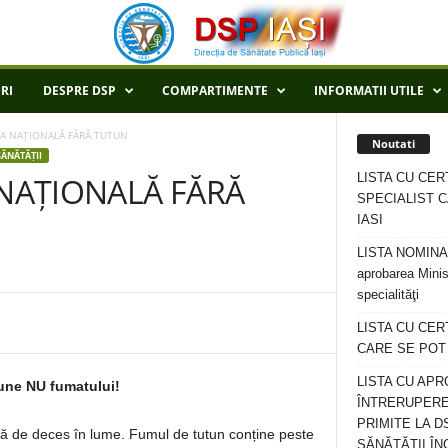
RI
DESPRE DSP
COMPARTIMENTE
INFORMATII UTILE
UA NAȚIONALĂ FĂRĂ TUTUN
Noutati
ĂNĂTĂȚII
LISTA CU CER
 NAȚIONALĂ FĂRĂ
SPECIALIST C
IASI
LISTA NOMINALA
aprobarea Minis
specialităţi
LISTA CU CE
CARE SE POT R
LISTA CU APR
pune NU fumatului!
ÎNTRERUPERE
PRIMITE LA D
lă de deces în lume. Fumul de tutun conține peste
SĂNĂTĂȚII ÎN