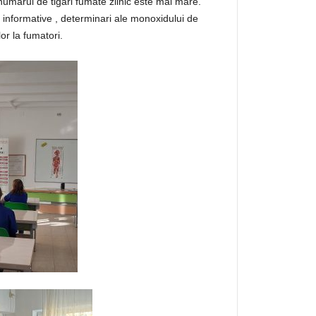
numarul de tigari fumate zilnic este mai mare.
e informative , determinari ale monoxidului de
lor la fumatori.