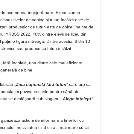
te de asemenea îngrijorătoare. Expansiunea
 dispozitivelor de vaping și tutun încălzit este de
zarii produselor de tutun este de obicei înainte de
lui YRBSS 2022, 40% dintre elevii de liceu din
puțin o țigară întreagă. Dintre aceștia, 8 din 10
ectronice sau produse cu tutun încălzit.
, fără îndoială, una dintre cele mai eficiente
a generală de bine.
elebrată „
Ziua naţională fără tutun
” care are ca
populației privind riscurile pentru sănătate
ntul se desfășoară sub sloganul:
Alege înțelept!
rganizeaza actiuni de informare a tinerilor cu
ismului, nocivitatea fiind cu atit mai mare cu cit