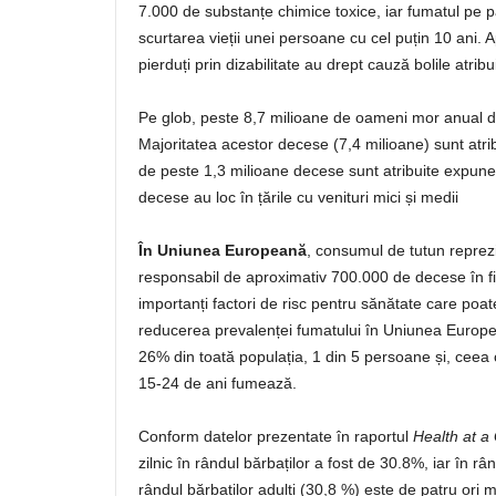
7.000 de substanțe chimice toxice, iar fumatul pe p
scurtarea vieții unei persoane cu cel puțin 10 ani. Ap
pierduți prin dizabilitate au drept cauză bolile atrib
Pe glob, peste 8,7 milioane de oameni mor anual d
Majoritatea acestor decese (7,4 milioane) sunt atrib
de peste 1,3 milioane decese sunt atribuite expuner
decese au loc în țările cu venituri mici și medii
În Uniunea Europeană
, consumul de tutun reprez
responsabil de aproximativ 700.000 de decese în fi
importanți factori de risc pentru sănătate care poate 
reducerea prevalenței fumatului în Uniunea Europ
26% din toată populația, 1 din 5 persoane și, ceea c
15-24 de ani fumează.
Conform datelor prezentate în raportul
Health at a
zilnic în rândul bărbaților a fost de 30.8%, iar în r
rândul bărbaților adulți (30,8 %) este de patru ori 