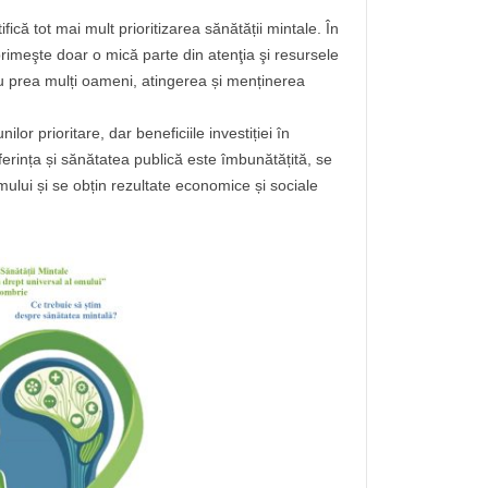
ică tot mai mult prioritizarea sănătății mintale. În
primeşte doar o mică parte din atenţia şi resursele
ru prea mulți oameni, atingerea și menținerea
lor prioritare, dar beneficiile investiției în
ferința și sănătatea publică este îmbunătățită, se
mului și se obțin rezultate economice și sociale