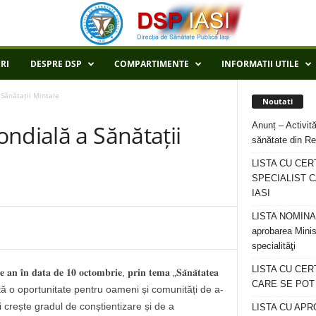
RI
DESPRE DSP
COMPARTIMENTE
INFORMATII UTILE
Sănătații Mintale
Noutati
Anunț – Activită
ndială a Sănătații
sănătate din Re
LISTA CU CER
SPECIALIST C
IASI
LISTA NOMINALA
aprobarea Minis
specialităţi
LISTA CU CE
𝐚𝐫𝐞 𝐚𝐧 𝐢̂𝐧 𝐝𝐚𝐭𝐚 𝐝𝐞 𝟏𝟎 𝐨𝐜𝐭𝐨𝐦𝐛𝐫𝐢𝐞, 𝐩𝐫𝐢𝐧 𝐭𝐞𝐦𝐚 „𝐒𝐚̆𝐧𝐚̆𝐭𝐚𝐭𝐞𝐚
CARE SE POT R
𝐥𝐮𝐢❞, reprezintă o oportunitate pentru oameni și comunități de a-
 crește gradul de conștientizare și de a
LISTA CU APR