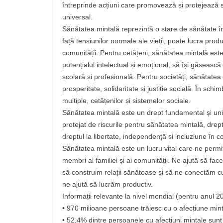
întreprinde acțiuni care promovează și protejează 
universal.
Sănătatea mintală reprezintă o stare de sănătate în c
față tensiunilor normale ale vieții, poate lucra prod
comunității. Pentru cetățeni, sănătatea mintală este
potențialul intelectual și emoțional, să își găsească 
școlară și profesională. Pentru societăți, sănătatea
prosperitate, solidaritate și justiție socială. În schi
multiple, cetățenilor și sistemelor sociale.
Sănătatea mintală este un drept fundamental și univ
protejat de riscurile pentru sănătatea mintală, dreptul
dreptul la libertate, independență și incluziune în 
Sănătatea mintală este un lucru vital care ne perm
membri ai familiei și ai comunității. Ne ajută să fa
să construim relații sănătoase și să ne conectăm cu 
ne ajută să lucrăm productiv.
Informații relevante la nivel mondial (pentru anul 2
• 970 milioane persoane trăiesc cu o afecțiune mint
• 52,4% dintre persoanele cu afecțiuni mintale sunt