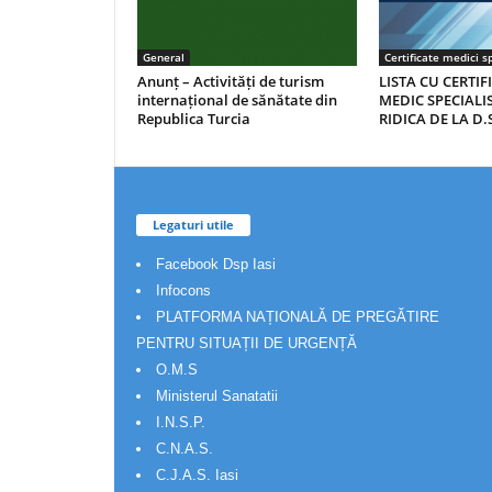
General
Certificate medici sp
Anunț – Activități de turism
LISTA CU CERTIF
internațional de sănătate din
MEDIC SPECIALIS
Republica Turcia
RIDICA DE LA D.S
Legaturi utile
Facebook Dsp Iasi
Infocons
PLATFORMA NAȚIONALĂ DE PREGĂTIRE
PENTRU SITUAȚII DE URGENȚĂ
O.M.S
Ministerul Sanatatii
I.N.S.P.
C.N.A.S.
C.J.A.S. Iasi