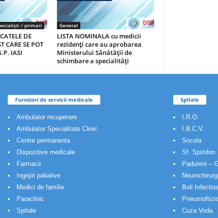
ecialiști / primari
General
ICATELE DE
LISTA NOMINALA cu medicii
T CARE SE POT
rezidenţi care au aprobarea
.P. IASI
Ministerului Sănătăţii de
schimbare a specialităţi
Furnizori de servicii medicale
Spitale
Ambulator recuperare
I.R.O.
Ambulator Specialitate Clinic
I.B.C.V.
Centre permanenta
Socola
Dispozitive medicale
Sf. Spiridon
Farmacii
Padureni – G
Ingrijiri paliative
Neurochirurg
Medici de familie
Boli Infectio
Paraclinic
Pneumoftizio
Spitale
Cuza Voda