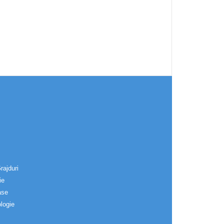
rajduri
ie
ase
logie