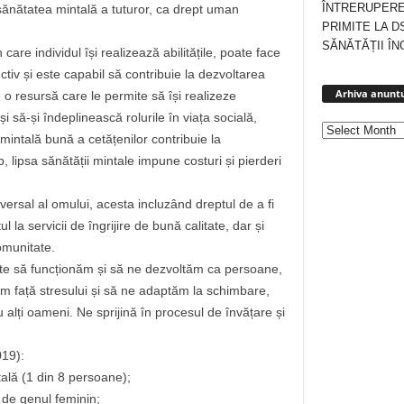
ÎNTRERUPERE
sănătatea mintală a tuturor, ca drept uman
PRIMITE LA D
SĂNĂTĂȚII ÎN
are individul își realizează abilitățile, poate face
uctiv și este capabil să contribuie la dezvoltarea
Arhiva anuntu
 o resursă care le permite să își realizeze
și să-și îndeplinească rolurile în viața socială,
 mintală bună a cetățenilor contribuie la
mb, lipsa sănătății mintale impune costuri și pierderi
ersal al omului, acesta incluzând dreptul de a fi
 la servicii de îngrijire de bună calitate, dar și
comunitate.
ite să funcționăm și să ne dezvoltăm ca persoane,
cem față stresului și să ne adaptăm la schimbare,
alți oameni. Ne sprijină în procesul de învățare și
019):
ală (1 din 8 persoane);
 de genul feminin;