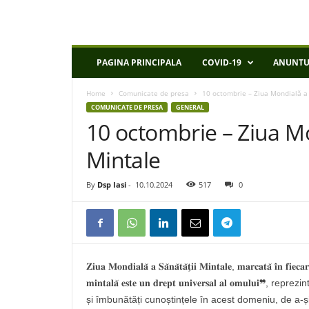
D
PAGINA PRINCIPALA
COVID-19
ANUNTU
S
P
Home
Comunicate de presa
10 octombrie – Ziua Mondială a 
I
COMUNICATE DE PRESA
GENERAL
a
10 octombrie – Ziua Mo
s
i
Mintale
By
Dsp Iasi
-
10.10.2024
517
0
𝐙𝐢𝐮𝐚 𝐌𝐨𝐧𝐝𝐢𝐚𝐥𝐚̆ 𝐚 𝐒𝐚̆𝐧𝐚̆𝐭𝐚̆𝐭̗𝐢𝐢 𝐌𝐢𝐧𝐭𝐚𝐥𝐞, 𝐦𝐚𝐫𝐜𝐚𝐭𝐚̆ 𝐢̂𝐧 𝐟𝐢𝐞𝐜
𝐦𝐢𝐧𝐭𝐚𝐥𝐚̆ 𝐞𝐬𝐭𝐞 𝐮𝐧 𝐝𝐫𝐞𝐩𝐭 𝐮𝐧𝐢𝐯𝐞𝐫𝐬𝐚𝐥 𝐚𝐥 𝐨𝐦
și îmbunătăți cunoștințele în acest domeniu, de a-și