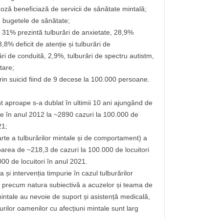
ză beneficiază de servicii de sănătate mintală;
n bugetele de sănătate;
e 31% prezintă tulburări de anxietate, 28,9%
,8% deficit de atenție și tulburări de
ări de conduită, 2,9%, tulburări de spectru autistm,
tare;
 prin suicid fiind de 9 decese la 100.000 persoane.
t aproape s-a dublat în ultimii 10 ani ajungând de
e în anul 2012 la ~2890 cazuri la 100.000 de
21;
arte a tulburărilor mintale și de comportament) a
loarea de ~218,3 de cazuri la 100.000 de locuitori
00 de locuitori în anul 2021.
 și intervenția timpurie în cazul tulburărilor
ri precum natura subiectivă a acuzelor și teama de
intale au nevoie de suport și asistență medicală,
urilor oamenilor cu afecțiuni mintale sunt larg