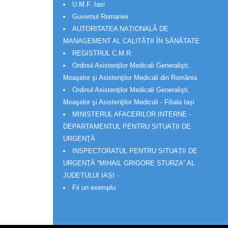
U.M.F. Iasi
Guvernul Romaniei
AUTORITATEA NAȚIONALĂ DE
MANAGEMENT AL CALITĂȚII ÎN SĂNĂTATE
REGISTRUL C.M.R.
Ordinul Asistenţilor Medicali Generalişti,
Moaşelor şi Asistenţilor Medicali din România
Ordinul Asistenţilor Medicali Generalişti,
Moaşelor şi Asistenţilor Medicali - Filiala Iași
MINISTERUL AFACERILOR INTERNE -
DEPARTAMENTUL PENTRU SITUAȚII DE
URGENȚĂ
INSPECTORATUL PENTRU SITUAȚII DE
URGENȚĂ “MIHAIL GRIGORE STURZA” AL
JUDETULUI IAȘI -
Fii un exemplu