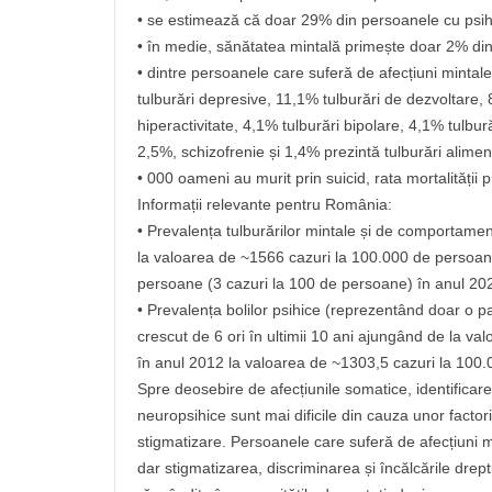
• se estimează că doar 29% din persoanele cu psiho
• în medie, sănătatea mintală primește doar 2% di
• dintre persoanele care suferă de afecțiuni mintal
tulburări depresive, 11,1% tulburări de dezvoltare, 8
hiperactivitate, 4,1% tulburări bipolare, 4,1% tulbur
2,5%, schizofrenie și 1,4% prezintă tulburări alimen
• 000 oameni au murit prin suicid, rata mortalității
Informații relevante pentru România:
• Prevalența tulburărilor mintale și de comportamen
la valoarea de ~1566 cazuri la 100.000 de persoan
persoane (3 cazuri la 100 de persoane) în anul 20
• Prevalența bolilor psihice (reprezentând doar o p
crescut de 6 ori în ultimii 10 ani ajungând de la va
în anul 2012 la valoarea de ~1303,5 cazuri la 100.0
Spre deosebire de afecțiunile somatice, identificarea
neuropsihice sunt mai dificile din cauza unor facto
stigmatizare. Persoanele care suferă de afecțiuni m
dar stigmatizarea, discriminarea și încălcările drept