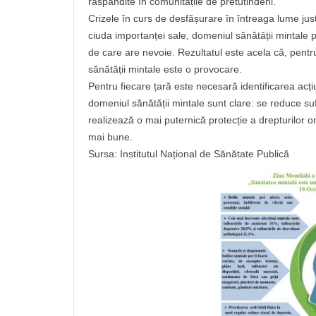
răspândite în comunitățile de pretutindeni.
Crizele în curs de desfășurare în întreaga lume justif
ciuda importanței sale, domeniul sănătății mintale 
de care are nevoie. Rezultatul este acela că, pent
sănătății mintale este o provocare.
Pentru fiecare țară este necesară identificarea acțiuni
domeniul sănătății mintale sunt clare: se reduce su
realizează o mai puternică protecție a drepturilor o
mai bune.
Sursa: Institutul Național de Sănătate Publică