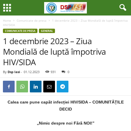
Home
Comunicate de presa
1 decembrie 2023 – Ziua Mondială de luptă împotriva
HIV/SIDA
COMUNICATE DE PRESA
GENERAL
1 decembrie 2023 – Ziua
Mondială de luptă împotriva
HIV/SIDA
By
Dsp Iasi
-
01.12.2023
931
0
Calea care pune capăt infecției HIV/SIDA – COMUNITĂȚILE
DECID
„Nimic despre noi Fără NOI!”