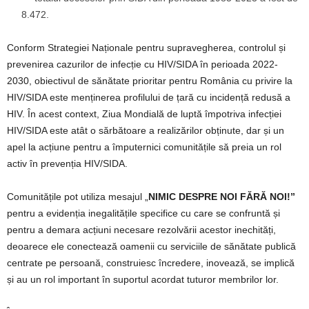
8.472.
Conform Strategiei Naționale pentru supravegherea, controlul și
prevenirea cazurilor de infecție cu HIV/SIDA în perioada 2022-
2030, obiectivul de sănătate prioritar pentru România cu privire la
HIV/SIDA este menținerea profilului de țară cu incidență redusă a
HIV. În acest context, Ziua Mondială de luptă împotriva infecției
HIV/SIDA este atât o sărbătoare a realizărilor obținute, dar și un
apel la acțiune pentru a împuternici comunitățile să preia un rol
activ în prevenția HIV/SIDA.
Comunitățile pot utiliza mesajul „
NIMIC DESPRE NOI FĂRĂ NOI!”
pentru a evidenția inegalitățile specifice cu care se confruntă și
pentru a demara acțiuni necesare rezolvării acestor inechități,
deoarece ele conectează oamenii cu serviciile de sănătate publică
centrate pe persoană, construiesc încredere, inovează, se implică
și au un rol important în suportul acordat tuturor membrilor lor.