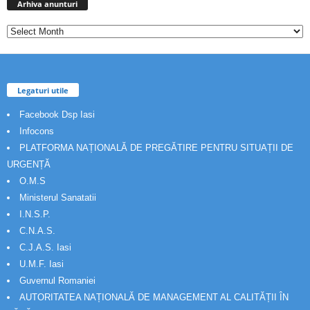
anunturi
Arhiva anunturi
Legaturi utile
Facebook Dsp Iasi
Infocons
PLATFORMA NAȚIONALĂ DE PREGĂTIRE PENTRU SITUAȚII DE
URGENȚĂ
O.M.S
Ministerul Sanatatii
I.N.S.P.
C.N.A.S.
C.J.A.S. Iasi
U.M.F. Iasi
Guvernul Romaniei
AUTORITATEA NAȚIONALĂ DE MANAGEMENT AL CALITĂȚII ÎN