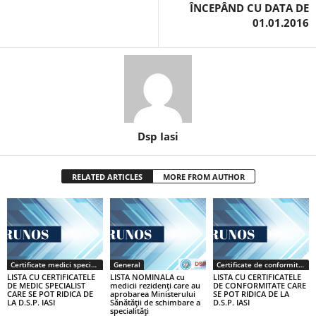
ÎNCEPÂND CU DATA DE
01.01.2016
Dsp Iasi
RELATED ARTICLES
MORE FROM AUTHOR
Certificate medici specialiști / primari
General
Certificate de conformitate
LISTA CU CERTIFICATELE
LISTA NOMINALA cu
LISTA CU CERTIFICATELE
DE MEDIC SPECIALIST
medicii rezidenţi care au
DE CONFORMITATE CARE
CARE SE POT RIDICA DE
aprobarea Ministerului
SE POT RIDICA DE LA
LA D.S.P. IASI
Sănătăţii de schimbare a
D.S.P. IASI
specialităţi