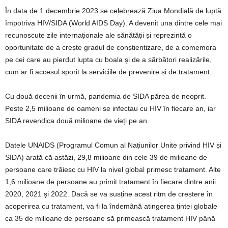
În data de 1 decembrie 2023 se celebrează Ziua Mondială de luptă
împotriva HIV/SIDA (World AIDS Day). A devenit una dintre cele mai
recunoscute zile internaționale ale sănătății și reprezintă o
oportunitate de a crește gradul de conștientizare, de a comemora
pe cei care au pierdut lupta cu boala și de a sărbători realizările,
cum ar fi accesul sporit la serviciile de prevenire și de tratament.
Cu două decenii în urmă, pandemia de SIDA părea de neoprit.
Peste 2,5 milioane de oameni se infectau cu HIV în fiecare an, iar
SIDA revendica două milioane de vieți pe an.
Datele UNAIDS (Programul Comun al Națiunilor Unite privind HIV și
SIDA) arată că astăzi, 29,8 milioane din cele 39 de milioane de
persoane care trăiesc cu HIV la nivel global primesc tratament. Alte
1,6 milioane de persoane au primit tratament în fiecare dintre anii
2020, 2021 și 2022. Dacă se va susține acest ritm de creștere în
acoperirea cu tratament, va fi la îndemână atingerea țintei globale
ca 35 de milioane de persoane să primească tratament HIV până