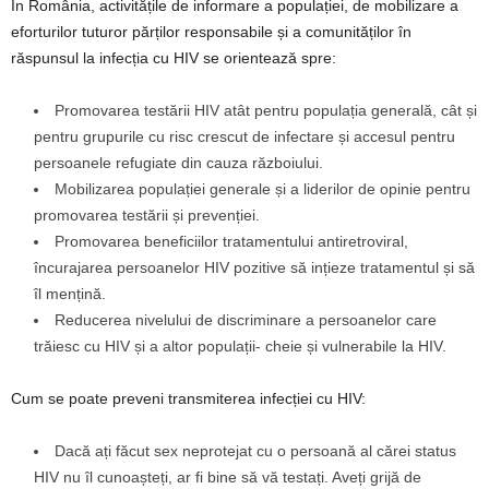
În România, activitățile de informare a populației, de mobilizare a
eforturilor tuturor părților responsabile și a comunităților în
răspunsul la infecția cu HIV se orientează spre:
Promovarea testării HIV atât pentru populația generală, cât și
pentru grupurile cu risc crescut de infectare și accesul pentru
persoanele refugiate din cauza războiului.
Mobilizarea populației generale și a liderilor de opinie pentru
promovarea testării și prevenției.
Promovarea beneficiilor tratamentului antiretroviral,
încurajarea persoanelor HIV pozitive să ințieze tratamentul și să
îl mențină.
Reducerea nivelului de discriminare a persoanelor care
trăiesc cu HIV și a altor populații- cheie și vulnerabile la HIV.
Cum se poate preveni transmiterea infecției cu HIV:
Dacă ați făcut sex neprotejat cu o persoană al cărei status
HIV nu îl cunoașteți, ar fi bine să vă testați. Aveți grijă de