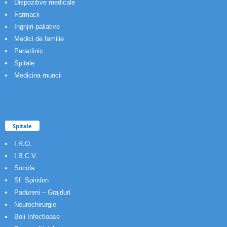
Dispozitive medicale
Farmacii
Ingrijiri paliative
Medici de familie
Paraclinic
Spitale
Medicina muncii
Spitale
I.R.O.
I.B.C.V.
Socola
Sf. Spiridon
Padureni – Grajduri
Neurochirurgie
Boli Infectioase