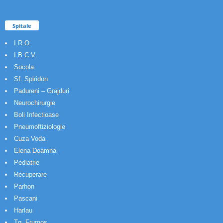
Spitale
I.R.O.
I.B.C.V.
Socola
Sf. Spiridon
Padureni – Grajduri
Neurochirurgie
Boli Infectioase
Pneumoftiziologie
Cuza Voda
Elena Doamna
Pediatrie
Recuperare
Parhon
Pascani
Harlau
Tg. Frumos