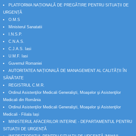
PLATFORMA NAȚIONALĂ DE PREGĂTIRE PENTRU SITUAȚII DE
URGENȚĂ
O.M.S
Ministerul Sanatatii
I.N.S.P.
C.N.A.S.
C.J.A.S. Iasi
U.M.F. Iasi
Guvernul Romaniei
AUTORITATEA NAȚIONALĂ DE MANAGEMENT AL CALITĂȚII ÎN
SĂNĂTATE
REGISTRUL C.M.R.
Ordinul Asistenţilor Medicali Generalişti, Moaşelor şi Asistenţilor
Medicali din România
Ordinul Asistenţilor Medicali Generalişti, Moaşelor şi Asistenţilor
Medicali - Filiala Iași
MINISTERUL AFACERILOR INTERNE - DEPARTAMENTUL PENTRU
SITUAȚII DE URGENȚĂ