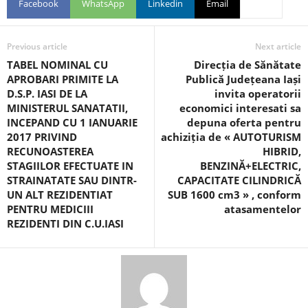
Facebook
WhatsApp
Linkedin
Email
Previous article
Next article
TABEL NOMINAL CU
Direcția de Sănătate
APROBARI PRIMITE LA
Publică Județeana Iași
D.S.P. IASI DE LA
invita operatorii
MINISTERUL SANATATII,
economici interesati sa
INCEPAND CU 1 IANUARIE
depuna oferta pentru
2017 PRIVIND
achiziția de « AUTOTURISM
RECUNOASTEREA
HIBRID,
STAGIILOR EFECTUATE IN
BENZINĂ+ELECTRIC,
STRAINATATE SAU DINTR-
CAPACITATE CILINDRICĂ
UN ALT REZIDENTIAT
SUB 1600 cm3 » , conform
PENTRU MEDICIII
atasamentelor
REZIDENTI DIN C.U.IASI