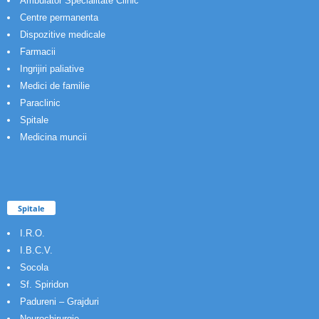
Ambulator Specialitate Clinic
Centre permanenta
Dispozitive medicale
Farmacii
Ingrijiri paliative
Medici de familie
Paraclinic
Spitale
Medicina muncii
Spitale
I.R.O.
I.B.C.V.
Socola
Sf. Spiridon
Padureni – Grajduri
Neurochirurgie