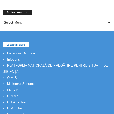
Arhiva
anunturi
Arhiva anunturi
Legaturi utile
Facebook Dsp Iasi
Infocons
PLATFORMA NAȚIONALĂ DE PREGĂTIRE PENTRU SITUAȚII DE
URGENȚĂ
O.M.S
Ministerul Sanatatii
I.N.S.P.
C.N.A.S.
C.J.A.S. Iasi
U.M.F. Iasi