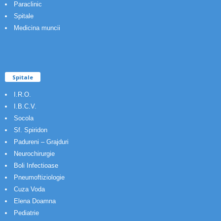
Paraclinic
Spitale
Medicina muncii
Spitale
I.R.O.
I.B.C.V.
Socola
Sf. Spiridon
Padureni – Grajduri
Neurochirurgie
Boli Infectioase
Pneumoftiziologie
Cuza Voda
Elena Doamna
Pediatrie