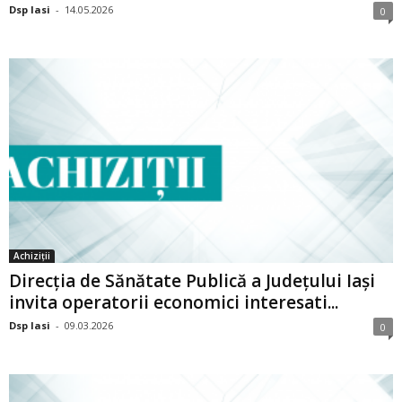
Dsp Iasi
-
14.05.2026
0
Achiziții
Direcția de Sănătate Publică a Județului Iași
invita operatorii economici interesati...
Dsp Iasi
-
09.03.2026
0