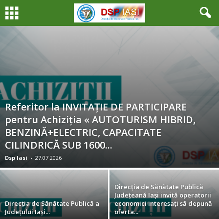
Referitor la INVITAȚIE DE PARTICIPARE
pentru Achiziția « AUTOTURISM HIBRID,
BENZINĂ+ELECTRIC, CAPACITATE
CILINDRICĂ SUB 1600...
Dsp Iasi
-
27.07.2026
Direcția de Sănătate Publică
Județeană Iași invită operatorii
Direcția de Sănătate Publică a
economici interesați să depună
Județului Iași...
oferta...