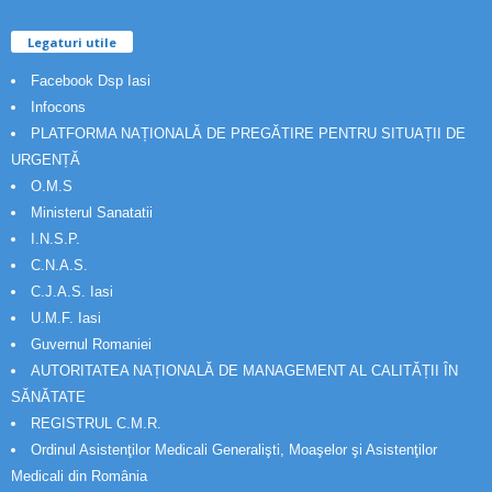
a
Legaturi utile
n
u
Facebook Dsp Iasi
n
Infocons
t
PLATFORMA NAȚIONALĂ DE PREGĂTIRE PENTRU SITUAȚII DE
u
r
URGENȚĂ
i
O.M.S
Ministerul Sanatatii
I.N.S.P.
C.N.A.S.
C.J.A.S. Iasi
U.M.F. Iasi
Guvernul Romaniei
AUTORITATEA NAȚIONALĂ DE MANAGEMENT AL CALITĂȚII ÎN
SĂNĂTATE
REGISTRUL C.M.R.
Ordinul Asistenţilor Medicali Generalişti, Moaşelor şi Asistenţilor
Medicali din România