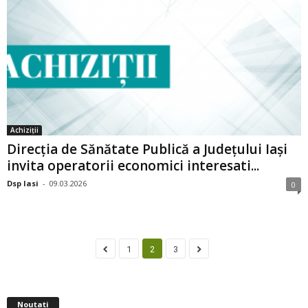
Achiziții
Direcția de Sănătate Publică a Județului Iași
invita operatorii economici interesati...
Dsp Iasi
-
09.03.2026
0
1
2
3
Noutati