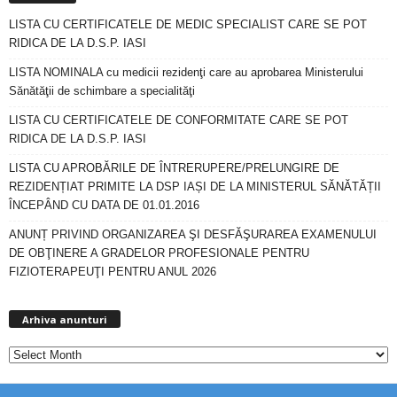
LISTA CU CERTIFICATELE DE MEDIC SPECIALIST CARE SE POT
RIDICA DE LA D.S.P. IASI
LISTA NOMINALA cu medicii rezidenţi care au aprobarea Ministerului
Sănătăţii de schimbare a specialităţi
LISTA CU CERTIFICATELE DE CONFORMITATE CARE SE POT
RIDICA DE LA D.S.P. IASI
LISTA CU APROBĂRILE DE ÎNTRERUPERE/PRELUNGIRE DE
REZIDENȚIAT PRIMITE LA DSP IAȘI DE LA MINISTERUL SĂNĂTĂȚII
ÎNCEPÂND CU DATA DE 01.01.2016
ANUNȚ PRIVIND ORGANIZAREA ŞI DESFĂŞURAREA EXAMENULUI
DE OBŢINERE A GRADELOR PROFESIONALE PENTRU
FIZIOTERAPEUŢI PENTRU ANUL 2026
A
Arhiva anunturi
r
h
i
v
a